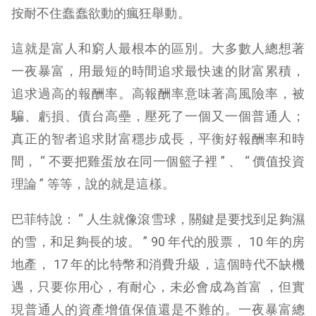
按耐不住蠢蠢欲動的瘋狂舉動。
這就是富人和窮人最根本的區別。大多數人總想著
一夜暴富，用最短的時間追求最快速的財富累積，
追求過高的報酬率。高報酬率意味著高風險率，被
騙、虧損、債台高壘，壓死了一個又一個普通人；
真正的智者追求財富穩步成長，平衡好報酬率和時
間， “ 不要把雞蛋放在同一個籃子裡 ” 、 “ 價值投資
理論 ” 等等，說的就是這樣。
巴菲特說： “ 人生就像滾雪球，關鍵是要找到足夠濕
的雪，和足夠長的坡。 ” 90 年代的股票， 10 年的房
地產， 17 年的比特幣和消費升級，這個時代不缺機
遇，只要你用心，有耐心，未必會成為首富 ，但實
現普通人的資產增值保值還是不難的。一夜暴富總