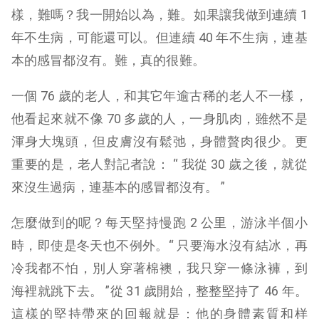
樣，難嗎？我一開始以為，難。如果讓我做到連續 1
年不生病，可能還可以。但連續 40 年不生病，連基
本的感冒都沒有。難，真的很難。
一個 76 歲的老人，和其它年逾古稀的老人不一樣，
他看起來就不像 70 多歲的人，一身肌肉，雖然不是
渾身大塊頭，但皮膚沒有鬆弛，身體贅肉很少。更
重要的是，老人對記者說： “ 我從 30 歲之後，就從
來沒生過病，連基本的感冒都沒有。 ”
怎麼做到的呢？每天堅持慢跑 2 公里，游泳半個小
時，即使是冬天也不例外。“ 只要海水沒有結冰，再
冷我都不怕，別人穿著棉襖，我只穿一條泳褲，到
海裡就跳下去。 ”從 31 歲開始，整整堅持了 46 年。
這樣的堅持帶來的回報就是：他的身體素質和样