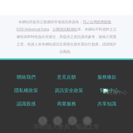
本網站所提供之股價與市場資訊來源為：
TEJ 台灣經濟新報
、
EOD Historical Data
、
公開資訊觀測站
等。本網站不對資料之正
確性與即時性負任何責任，所提供之資訊僅供參考，無推介買賣
之意。投資人依本網站資訊交易發生損失需自行負責，請謹慎評
閱讀文章，天天賺
估風險。
獎勵
登入股感會員，閱讀
任一文章
聯絡我們
意見反饋
服務條款
隱私權政策
資訊安全政策
幫助中心
出國就缺這咖？股
感會員免費帶回
認識股感
商業服務
共享知識
家！
更多任務
登記抽北歐小刺蝟 20
吋上掀行李箱
30秒加入會員，暢讀文章