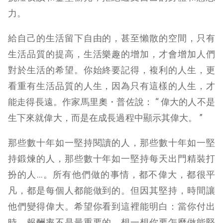
力。
給自己的生活留下自由的，甚至懶散的空間，只有
生活品質的提高，生活樂趣的增加，才會增加人們
對於生活的希望。你始終要記得，複利的人生，更
看重有生活品質的人生，因為只有這樣的人生，才
能走得長遠。作家馬里奧・普佐說： “ 偉大的人不是
生下來就偉大，而是在成長過程中顯示其偉大。 ”
那些數十年如一堅持閱讀的人，那些數十年如一堅
持鍛煉的人，那些數十年如一堅持每天出門精裝打
扮的人…。所有他們做的事情，都不偉大，都很平
凡，都是每個人都能做到的。但因其堅持，時間讓
他們變得偉大。希望你看到這裡能明白：當你付出
時，報酬率不是最重要的，想一想你要怎麼做能堅