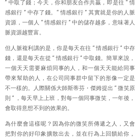
” 中取了錢；今天，你和朋友合作共贏，即是往 “ 情
感銀行 ” 中存了錢。“ 情感銀行 ” 其實就是你的人脈
資源，一個人 “ 情感銀行 ” 中的儲存越多，意味著人
脈資源越豐富。
但人脈複利講的是，你是每天在往 “ 情感銀行 ” 中存
錢，還是每天在從 “ 情感銀行 ” 中取錢。簡單來說，
一個天天需要麻煩同事的人，和一個天天能給同事
帶來幫助的人，在公司同事群中留下的形像一定是
不一樣的。人際關係大師斯蒂芬・傑姆提出 “ 微笑原
則 ” ，每天早上上班，對每一個同事微笑，一年後，
會取得意想不到的效果的。
為什麼會這樣呢？因為你的微笑所傳遞之人，又會
把對你的好印象擴散出去，並在行為上回饋給你，