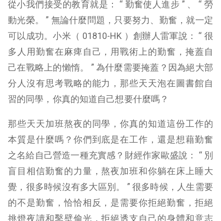
從小我們接受的教育就是： “ 勤奮使人進步 ” 、 “ 勞
動光榮。 ” 無論什麼問題，只要努力、勤奮，就一定
可以成功。小米（ 01810-HK ）創辦人雷軍說： “ 很
多人用勤奮在麻痺自己，用戰術上的勤奮，掩蓋自
己在戰略上的懶惰。 ” 為什麼需要掩蓋？因為絕大部
分人沒有思考戰略的能力，那些天天泡在圖書館自
習的同學，你真的知道自己想要什麼嗎？
那些天天加班熬夜的同學，你真的知道這份工作的
本質是什麼嗎？你們到底是在工作，還是想藉勤奮
之名給自己營造一種充實感？財經作家歐盛說： “ 別
盲目相信勤奮的力量，熬夜加班和你躺在床上睡大
覺，很多時候沒有多大區別。 ” 很多時候，人生需要
的不是勤奮，恰恰相反，是需要你拒絕勤奮，拒絕
挑燈夜讀和鑿壁偷光，拒絕透支自己的身體和意志