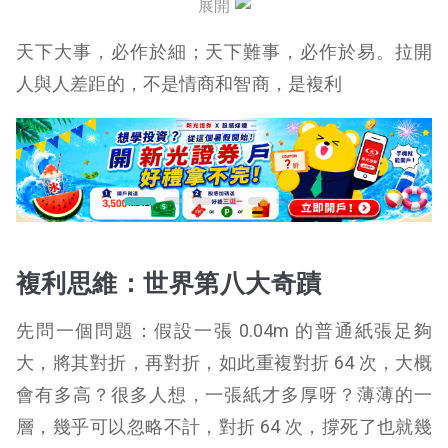
展開
人脈複利
天下大事，必作於細；天下難事，必作於易。拉開
複利效應的 “ 臨界點 ”
人與人差距的，不是情商和智商，是複利
複利效應的破壞效果驚人
複利思維背後是複利品質？
複利思維：世界第八大奇蹟
先問一個問題：假設一張 0.04m 的普通紙張足夠
大，將其對折，再對折，如此重複對折 64 次，大概
會有多高？很多人想，一張紙才多厚呀？薄薄的一
層，幾乎可以忽略不計，對折 64 次，撐死了也就幾