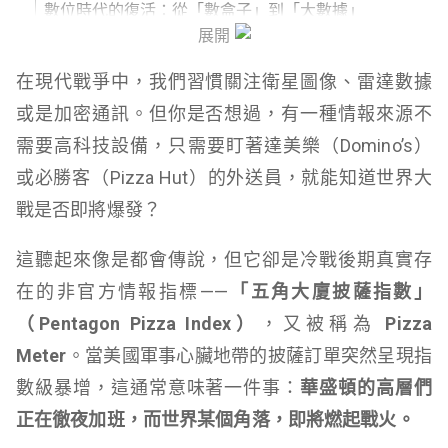
數位時代的復活：從「數盒子」到「大數據」
展開
近期案例：2024-2026 的神準預測
在現代戰爭中，我們習慣關注衛星圖像、雷達數據
披薩指數真的準嗎？
或是加密通訊。但你是否想過，有一種情報來源不
需要高科技設備，只需要盯著達美樂（Domino’s）
結論：大數據下的幽默與警示
或必勝客（Pizza Hut）的外送員，就能知道世界大
戰是否即將爆發？
這聽起來像是都會傳說，但它卻是冷戰後期真實存
在的非官方情報指標——
「五角大廈披薩指數」
（Pentagon Pizza Index）
，又被稱為
Pizza
Meter
。當美國軍事心臟地帶的披薩訂單突然呈現指
數級暴增，這通常意味著一件事：
華盛頓的高層們
正在徹夜加班，而世界某個角落，即將燃起戰火。