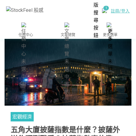
註冊/登入
任務中心
文章總覽
更多選單
宏觀經濟
五角大廈披薩指數是什麼？披薩外