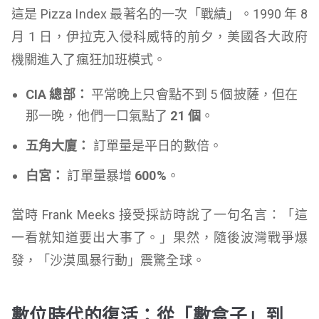
這是 Pizza Index 最著名的一次「戰績」。1990 年 8
月 1 日，伊拉克入侵科威特的前夕，美國各大政府
機關進入了瘋狂加班模式。
CIA 總部：
平常晚上只會點不到 5 個披薩，但在
那一晚，他們一口氣點了
21 個
。
五角大廈：
訂單量是平日的數倍。
白宮：
訂單量暴增
600%
。
當時 Frank Meeks 接受採訪時說了一句名言：「這
一看就知道要出大事了。」果然，隨後波灣戰爭爆
發，「沙漠風暴行動」震驚全球。
數位時代的復活：從「數盒子」到