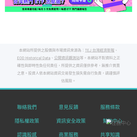
本網站所提供之股價與市場資訊來源為：
TEJ 台灣經濟新報
、
EOD Historical Data
、
公開資訊觀測站
等。本網站不對資料之正
確性與即時性負任何責任，所提供之資訊僅供參考，無推介買賣
之意。投資人依本網站資訊交易發生損失需自行負責，請謹慎評
閱讀文章，天天賺
估風險。
獎勵
登入股感會員，閱讀
任一文章
聯絡我們
意見反饋
服務條款
隱私權政策
資訊安全政策
幫助中心
出國就缺這咖？股
感會員免費帶回
認識股感
商業服務
共享知識