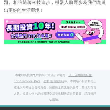
題。相信隨著科技進步，機器人將逐步為我們創造
出更好的生活環境！
本網站所提供之股價與市場資訊來源為：
TEJ 台灣經濟新報
、
EOD Historical Data
、
公開資訊觀測站
等。本網站不對資料之正
確性與即時性負任何責任，所提供之資訊僅供參考，無推介買賣
之意。投資人依本網站資訊交易發生損失需自行負責，請謹慎評
閱讀文章，天天賺
估風險。
獎勵
登入股感會員，閱讀