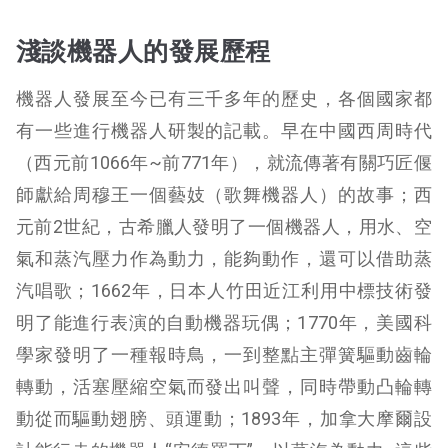
淺談機器人的發展歷程
機器人發展至今已有三千多年的歷史，各個國家都
有一些進行機器人研製的記載。早在中國西周時代
（西元前1066年~前771年），就流傳著有關巧匠偃
師獻給周穆王一個藝妓（歌舞機器人）的故事；西
元前2世紀，古希臘人發明了一個機器人，用水、空
氣和蒸汽壓力作為動力，能夠動作，還可以借助蒸
汽唱歌；1662年，日本人竹田近江利用中標技術發
明了能進行表演的自動機器玩偶；1770年，美國科
學家發明了一種報時鳥，一到整點主彈簧驅動齒輪
轉動，活塞壓縮空氣而發出叫聲，同時帶動凸輪轉
動從而驅動翅膀、頭運動；1893年，加拿大摩爾設