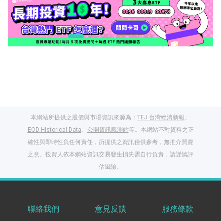
本網站所提供之股價與市場資訊來源為：
TEJ 台灣經濟新報
、
EOD Historical Data
、
公開資訊觀測站
等。本網站不對資料之正
確性與即時性負任何責任，所提供之資訊僅供參考，無推介買賣
之意。投資人依本網站資訊交易發生損失需自行負責，請謹慎評
閱讀文章，天天賺
估風險。
獎勵
登入股感會員，閱讀
任一文章
聯絡我們
意見反饋
服務條款