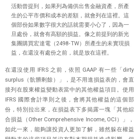
活動曾提到，如果列為備供出售金融資產，所產
生的公平市價和成本的差額，就會列在這裡。這
個部份如果數字很大的話就需要小心了，因為一
旦處份，就會有高額的損益。像之前提到的新光
集團購買宏達電（2498-TW）所產生的未實現損
益，在還沒有處份之前，就是放在這裡。
在還沒使用 IFRS 之前，依照 GAAP 有一些「dirty
surplus（骯髒剩餘）」，是不用進損益表的，會直
接列在股東權益變動表當中的其他權益項目。使用
IFRS 國際會計準則之後，會將其他權益的這個部
份，特別拉出來，在損益表下多揭露一塊「其他綜
合損益（Other Comprehensive Income, OCI）」，
如此一來，能夠讓投資人更加了解，雖然躲在權益