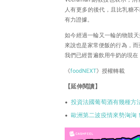
人有更多的後代，且比乳糖不
有力證據。
如今經過一輪又一輪的物競天
來說也是家常便飯的行為，而亞
我們已經普遍飲用牛奶的現在
《
foodNEXT
》授權轉載
【延伸閱讀】
投資法國葡萄酒有幾種方法
歐洲第二波疫情來勢洶洶