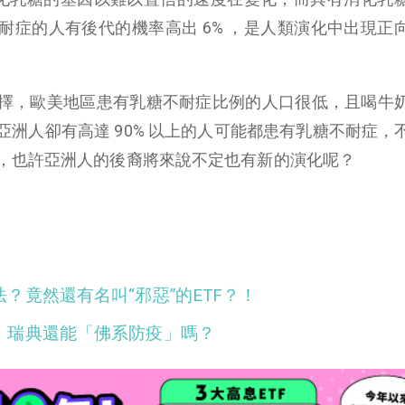
耐症的人有後代的機率高出 6% ，是人類演化中出現正
擇，歐美地區患有乳糖不耐症比例的人口很低，且喝牛
洲人卻有高達 90% 以上的人可能都患有乳糖不耐症，
，也許亞洲人的後裔將來說不定也有新的演化呢？
？竟然還有名叫“邪惡”的ETF？！
！瑞典還能「佛系防疫」嗎？