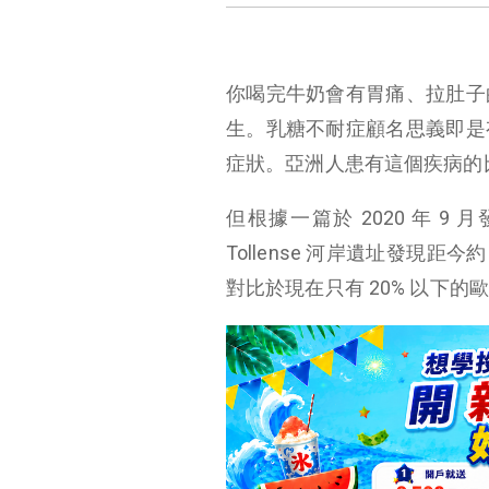
你喝完牛奶會有胃痛、拉肚子
3200 年前的歐洲戰士，多數不具有消化乳糖的能力！
生。乳糖不耐症顧名思義即是
現代歐洲人多有消化乳糖能力 是天擇導致？
症狀。亞洲人患有這個疾病的
物競天擇！牛奶可能
在古羅馬時期幫助抵
但根據一篇於 2020 年 9 
禦疾病
Tollense 河岸遺址發現距
對比於現在只有 20% 以下