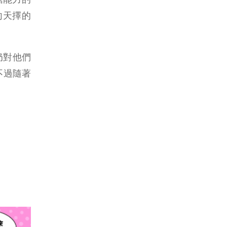
向天擇的
奶對他們
不過隨著