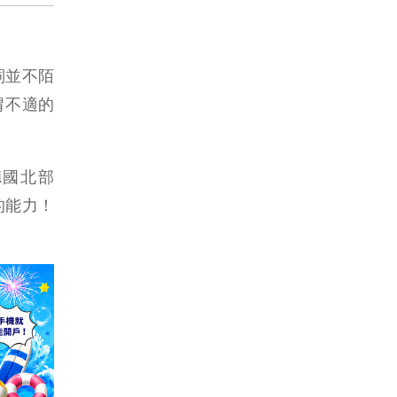
詞並不陌
胃不適的
在德國北部
糖的能力！