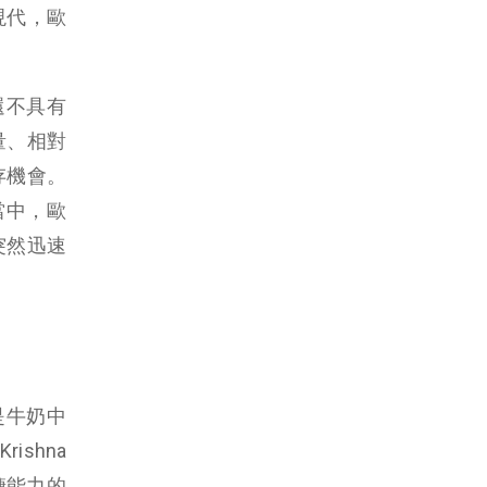
現代，歐
民還不具有
量、相對
存機會。
年當中，歐
突然迅速
是牛奶中
shna
糖能力的