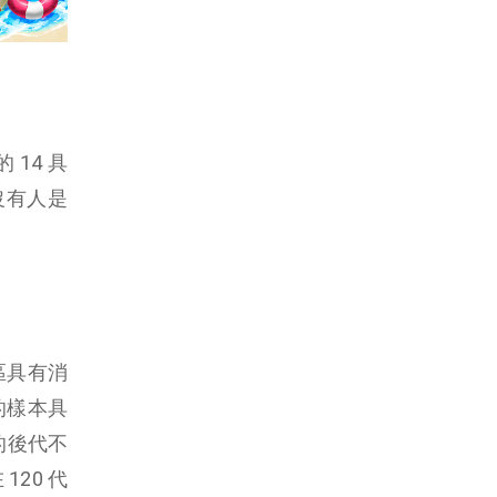
 14 具
沒有人是
區具有消
 的樣本具
類的後代不
20 代