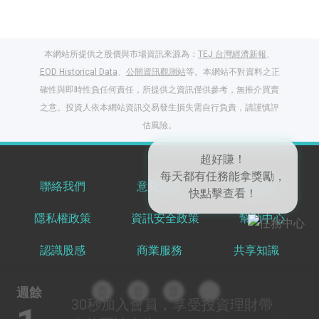
本網站所提供之股價與市場資訊來源為：
TEJ 台灣經濟新報
、
EOD Historical Data
、
公開資訊觀測站
等。本網站不對資料之正
確性與即時性負任何責任，所提供之資訊僅供參考，無推介買賣
之意。投資人依本網站資訊交易發生損失需自行負責，請謹慎評
閱讀文章，天天賺
估風險。
獎勵
登入股感會員，閱讀
任一文章
聯絡我們
意見反饋
服務條款
隱私權政策
資訊安全政策
幫助中心
超好賺！
出國就缺這咖？股
每天都有任務能拿獎勵，
感會員免費帶回
認識股感
商業服務
共享知識
快點擊查看！
家！
更多任務
登記抽北歐小刺蝟 20
週餘
吋上掀行李箱
30秒
加入會員，享受投資理財帶