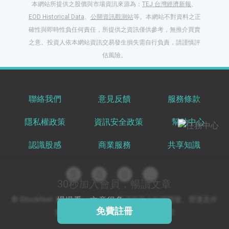
本網站所提供之股價與市場資訊來源為：
TEJ 台灣經濟新報
、
EOD Historical Data
、
公開資訊觀測站
等。本網站不對資料之正
確性與即時性負任何責任，所提供之資訊僅供參考，無推介買賣
之意。投資人依本網站資訊交易發生損失需自行負責，請謹慎評
閱讀文章，天天賺
估風險。
獎勵
登入股感會員，閱讀
任一文章
聯絡我們
意見反饋
服務條款
隱私權政策
資訊安全政策
幫助中心
出國就缺這咖？股
感會員免費帶回
認識股感
商業服務
共享知識
家！
更多任務
登記抽北歐小刺蝟 20
吋上掀行李箱
30秒加入會員，暢讀文章
© Stockfeel. All rights reserved 股感服務之軟體開發、營運及作
慢慢看，文章很多
免費註冊
業環境通過 ISO/IEC 27001:2022 驗證