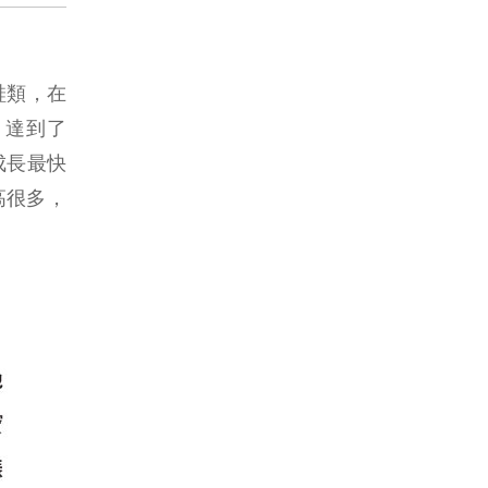
鞋類，在
，達到了
成長最快
高很多，