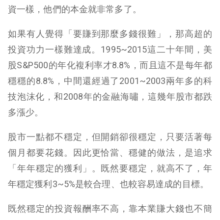
資一樣，他們的本金就非常多了。
如果有人覺得「要賺到那麼多錢很難」，那高超的
投資功力一樣難達成。1995~2015這二十年間，美
股S&P500的年化複利率才8.8%，而且這不是每年都
穩穩的8.8%，中間還經過了2001~2003兩年多的科
技泡沫化，和2008年的金融海嘯，這幾年股市都跌
多漲少。
股市一點都不穩定，但開銷卻很穩定，只要活著每
個月都要花錢。因此更恰當、穩健的做法，是追求
「年年穩定的獲利」。既然要穩定，就高不了，年
年穩定獲利3~5%是較合理、也較容易達成的目標。
既然穩定的投資報酬率不高，靠本業賺大錢也不簡