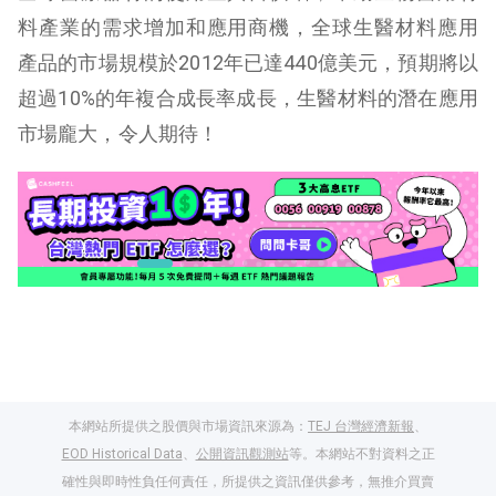
料產業的需求增加和應用商機，全球生醫材料應用
產品的市場規模於2012年已達440億美元，預期將以
超過10%的年複合成長率成長，生醫材料的潛在應用
市場龐大，令人期待！
本網站所提供之股價與市場資訊來源為：
TEJ 台灣經濟新報
、
EOD Historical Data
、
公開資訊觀測站
等。本網站不對資料之正
確性與即時性負任何責任，所提供之資訊僅供參考，無推介買賣