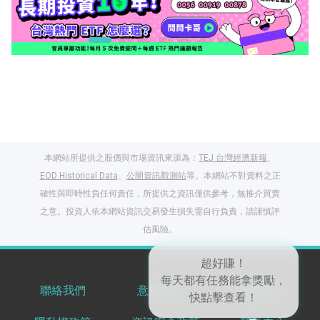
本網站所提供之股價與市場資訊來源為：
TEJ 台灣經濟新報
、
EOD Historical Data
、
公開資訊觀測站
等。本網站不對資料之正
確性與即時性負任何責任，所提供之資訊僅供參考，無推介買賣
之意。投資人依本網站資訊交易發生損失需自行負責，請謹慎評
閱讀文章，天天賺
估風險。
獎勵
登入股感會員，閱讀
任一文章
聯絡我們
意見反饋
服務條款