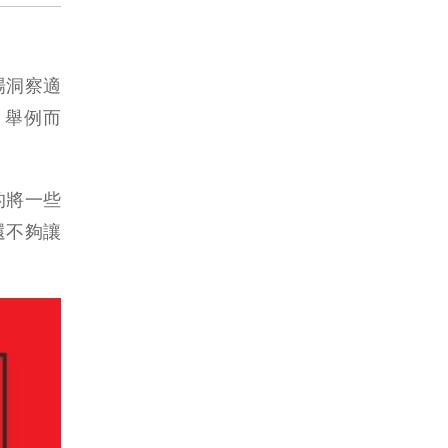
市場洞察適
。舉例而
的將一些
還不夠讓