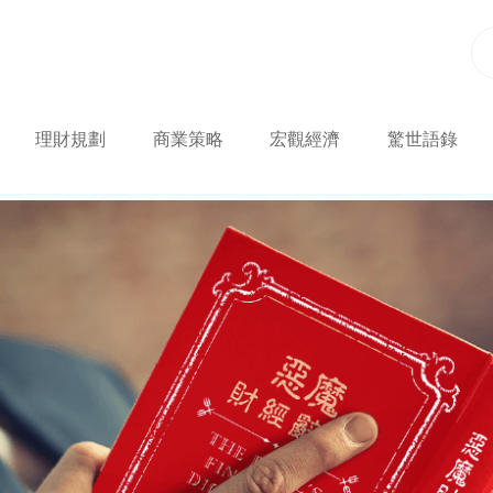
理財規劃
商業策略
宏觀經濟
驚世語錄