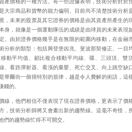
資產價格的一種方法。有一些證據表明，技術分析對於
是大宗商品和貨幣的能力偏弱。目前尚不清楚技術分析
竟，未來的股票及其它證券的價格是由其資產所產生的
本身，就像是一個運動隊伍的成績是由球員的未來表現
定。由於證券價格幾乎是在無限的範圍內移動，在金融
術分析的類型：包括興登堡凶兆、斐波那契修正、一目
數移動平均值、顧比複合移動平均線、碟、三頭頂、雙
線、看跌彈射器、看漲的棄嬰、死亡交叉、向上跳空缺
是華爾街一個很特別的規律，越是令人費解的術語，這
賺錢的。
價線，他們相信不僅表現了現在證券價格，更表示了價
方，技術分析師將又會畫出新的趨勢線。這毫不奇怪，
他們的趨勢線忙得不可開交。