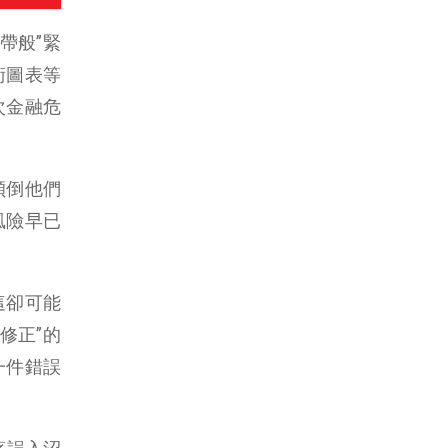
帶般”緊
術圖表等
次金融危
傾倒他們
風險早已
這卻可能
修正”的
一件錯誤