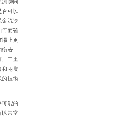
預測瞬間
是否可以
現金流決
如何而確
市場上更
均衡表、
頂、三重
口和兩隻
樣的技術
格可能的
所以常常