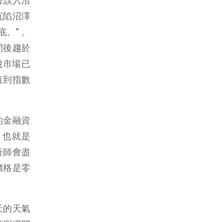
著誤入沼
沉陷沼澤
。” 。
間後趨於
說市場已
直到指數
的金融資
。也就是
析師會盡
價格是零
天的天氣