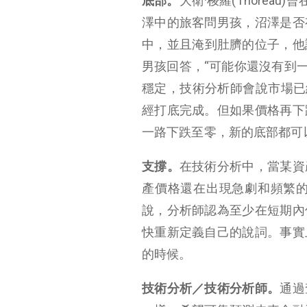
底部。
大衛·梭羅(Thorea
澤中的旅客問男孩，沼澤是否
中，並且淹到肚臍的位子，他
男孩回答，“可能你還沒有到一
穩定，技術分析師會說市場已
經打底完成。但如果價格再下
一路下跌至零，新的底部都可
支撐。
在技術分析中，當某資
產價格還在出現急劇和頻繁的
說，分析師認為至少在短期內
快重新定義自己的說詞。事實
的時候。
技術分析／技術分析師。
通過