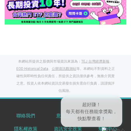
本網站所提供之股價與市場資訊來源為：
TEJ 台灣經濟新報
、
EOD Historical Data
、
公開資訊觀測站
等。本網站不對資料之正
確性與即時性負任何責任，所提供之資訊僅供參考，無推介買賣
之意。投資人依本網站資訊交易發生損失需自行負責，請謹慎評
閱讀文章，天天賺
估風險。
獎勵
登入股感會員，閱讀
任一文章
聯絡我們
意見反饋
服務條款
隱私權政策
資訊安全政策
幫助中心
出國就缺這咖？股