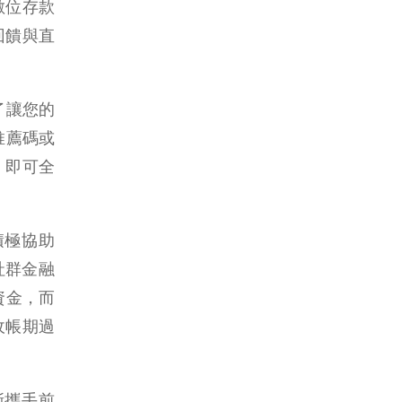
數位存款
回饋與直
了讓您的
推薦碼或
，即可全
積極協助
社群金融
資金，而
收帳期過
漸攜手前