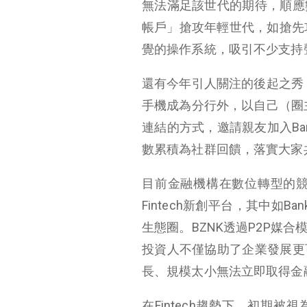
無法滿足該世代的期待，順應
帳戶」搶攻年輕世代，如搶先
覺的操作系統，吸引不少支持
還有今年引人關注的後起之秀
手機成為分行外，以自己（圈
連結的方式，邀請親友加入
Ba
數累積為社群回饋，落實大家
目前金融機構在數位轉型的
Fintech
新創平台，其中如
Ban
生態圈。
BZNK
透過
P2P
媒合
投資人不僅協助了企業發展更
長、規模太小無法立即取得金
在
Fintech
趨勢下，初期被視