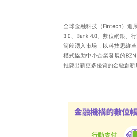
全球金融科技（
Fintech
）進
3.0
、
Bank 4.0
、數位網銀、行
筍般湧入市場，以科技思維革
模式協助中小企業發展的
BZN
推陳出新更多優質的金融創新