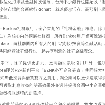
數位化浪潮及金融科技發展，台灣不少銀行也開始以「
攻佔市場的台新銀行
Richart
，就以優惠活存、高額刷卡
聲量。
－
Bankee
社群銀行，全台首創的「社群金融」概念。除
主）為核心向外擴展社群圈，所有
Bankee
用戶皆可透過
nkee
，而社群圈內所有人的刷卡
/
貸款
/
投資等金融活動
共同經營社群銀行也一起共享利潤的社群金融理念。
競爭下，除了提供更多元、更高額回饋吸引用戶外，也
kee
即與
P2P
新創平台「
BZNK
必可企業募資」共同擴大
模式降低投資與借貸雙方之費用，讓企業可以更快速取得
可獲取利息收益的雙贏效果外並適時提供台灣中小企業
融機構服務時的新選擇。
為彼此競爭的
P2P
網路借貸平台和金融機構，雙方也逐