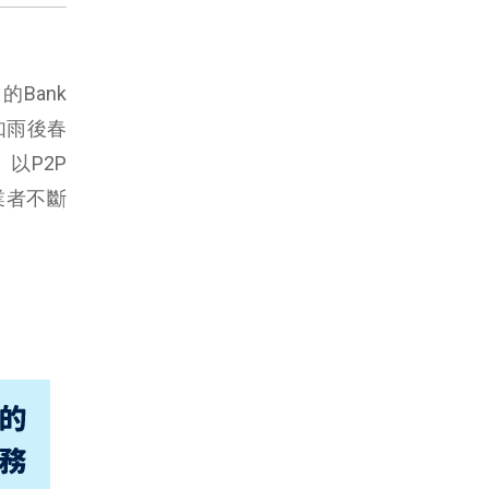
出的
Bank
如雨後春
、以
P2P
業者不斷