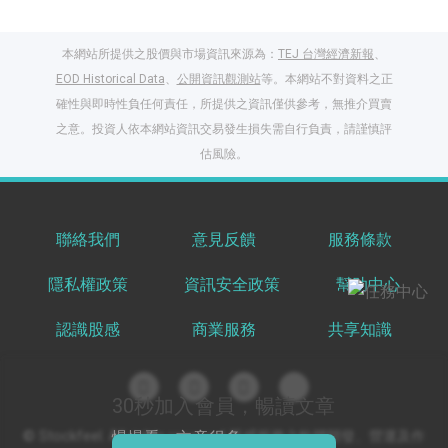
本網站所提供之股價與市場資訊來源為：
TEJ 台灣經濟新報
、
EOD Historical Data
、
公開資訊觀測站
等。本網站不對資料之正
確性與即時性負任何責任，所提供之資訊僅供參考，無推介買賣
之意。投資人依本網站資訊交易發生損失需自行負責，請謹慎評
閱讀文章，天天賺
估風險。
獎勵
登入股感會員，閱讀
任一文章
聯絡我們
意見反饋
服務條款
隱私權政策
資訊安全政策
幫助中心
出國就缺這咖？股
感會員免費帶回
認識股感
商業服務
共享知識
家！
更多任務
登記抽北歐小刺蝟 20
吋上掀行李箱
30秒加入會員，暢讀文章
© Stockfeel. All rights reserved 股感服務之軟體開發、營運及作
慢慢看，文章很多