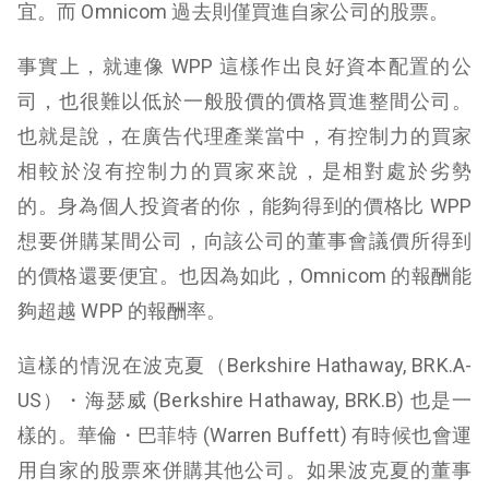
宜。而 Omnicom 過去則僅買進自家公司的股票。
事實上，就連像 WPP 這樣作出良好資本配置的公
司，也很難以低於一般股價的價格買進整間公司。
也就是說，在廣告代理產業當中，有控制力的買家
相較於沒有控制力的買家來說，是相對處於劣勢
的。身為個人投資者的你，能夠得到的價格比 WPP
想要併購某間公司，向該公司的董事會議價所得到
的價格還要便宜。也因為如此，Omnicom 的報酬能
夠超越 WPP 的報酬率。
這樣的情況在波克夏（Berkshire Hathaway, BRK.A-
US）・海瑟威 (Berkshire Hathaway, BRK.B) 也是一
樣的。華倫・巴菲特 (Warren Buffett) 有時候也會運
用自家的股票來併購其他公司。如果波克夏的董事