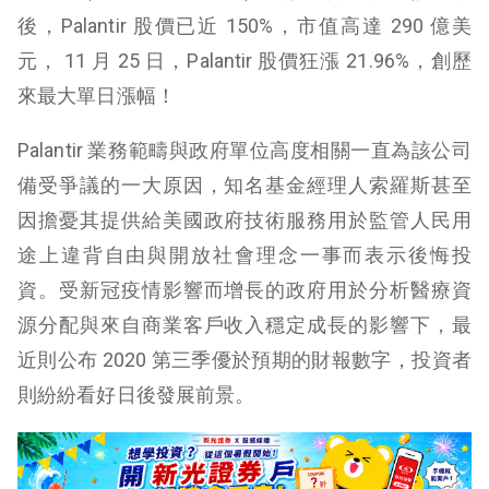
後，Palantir 股價已近 150%，市值高達 290 億美
元， 11 月 25 日，Palantir 股價狂漲 21.96%，創歷
來最大單日漲幅！
Palantir 業務範疇與政府單位高度相關一直為該公司
備受爭議的一大原因，知名基金經理人索羅斯甚至
因擔憂其提供給美國政府技術服務用於監管人民用
途上違背自由與開放社會理念一事而表示後悔投
資。受新冠疫情影響而增長的政府用於分析醫療資
源分配與來自商業客戶收入穩定成長的影響下，最
近則公布 2020 第三季優於預期的財報數字，投資者
則紛紛看好日後發展前景。