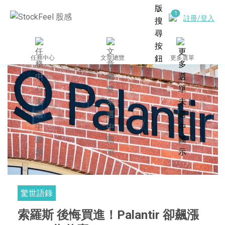
註冊/登入
任務中心
文章總覽
更多選單
驚世語錄
索羅斯 後悔買進！Palantir 卻飆漲