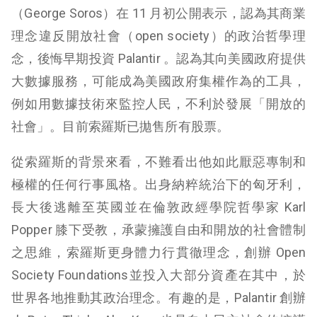
（George Soros）在 11 月初公開表示，認為其商業
理念違反開放社會（open society）的政治哲學理
念，後悔早期投資 Palantir 。認為其向美國政府提供
大數據服務，可能成為美國政府集權作為的工具，
例如用數據技術來監控人民，不利於發展「開放的
社會」。目前索羅斯已拋售所有股票。
從索羅斯的背景來看，不難看出他如此厭惡專制和
極權的任何行事風格。出身納粹統治下的匈牙利，
長大後逃離至英國並在倫敦政經學院哲學家 Karl
Popper 膝下受教，承蒙擁護自由和開放的社會體制
之思維，索羅斯更身體力行貫徹理念，創辦 Open
Society Foundations並投入大部分資產在其中，於
世界各地推動其政治理念。有趣的是，Palantir 創辦