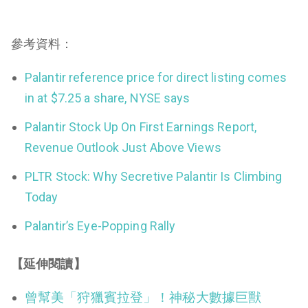
參考資料：
Palantir reference price for direct listing comes
in at $7.25 a share, NYSE says
Palantir Stock Up On First Earnings Report,
Revenue Outlook Just Above Views
PLTR Stock: Why Secretive Palantir Is Climbing
Today
Palantir’s Eye-Popping Rally
【延伸閱讀】
曾幫美「狩獵賓拉登」！神秘大數據巨獸