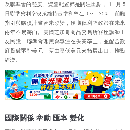
及聯準會的態度、資產配置都是關注重點， 11 月 5
日聯準會利率決策維持基準利率在 0 ~ 0.25% ，前瞻
指引與購債計畫皆未改變，預期低利率政策在未來
兩年不易轉向。美國芝加哥商品交易所客座講師王
友民說，聯準會理應會專注在失業率上，並配合政
府貫徹弱勢美元，藉由壓低美元來拓展出口、推動
經濟。
國際關係 牽動 匯率 變化