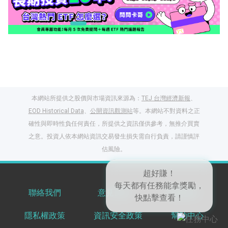
本網站所提供之股價與市場資訊來源為：
TEJ 台灣經濟新報
、
EOD Historical Data
、
公開資訊觀測站
等。本網站不對資料之正
確性與即時性負任何責任，所提供之資訊僅供參考，無推介買賣
之意。投資人依本網站資訊交易發生損失需自行負責，請謹慎評
閱讀文章，天天賺
估風險。
獎勵
登入股感會員，閱讀
任一文章
聯絡我們
意見反饋
服務條款
超好賺！
每天都有任務能拿獎勵，
隱私權政策
資訊安全政策
幫助中心
出國就缺這咖？股
快點擊查看！