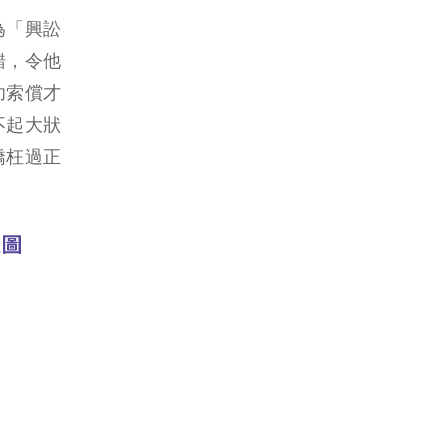
為「興訟
錯，令他
功索償才
不起大狀
矯枉過正