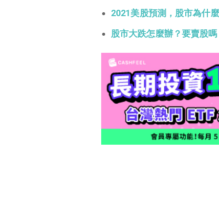
2021美股預測，股市為什
股市大跌怎麼辦？要賣股嗎