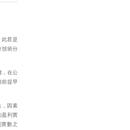
到。此君是
的特許技術分
：
價，在公
績前提早
升跌，因素
的盈利實
利實數之