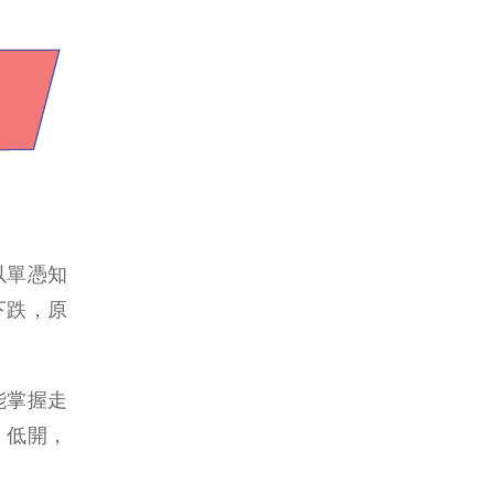
以單憑知
下跌，原
能掌握走
、低開，