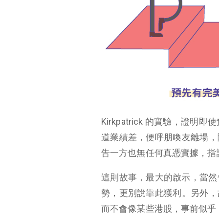
Kirkpatrick 的實驗
道業績差，便呼朋喚友離場，
告一方也無任何真憑實據，指
這則故事，最大的啟示，當然告
勢，更別說靠此獲利。另外，
而不會像某些港股，事前似乎