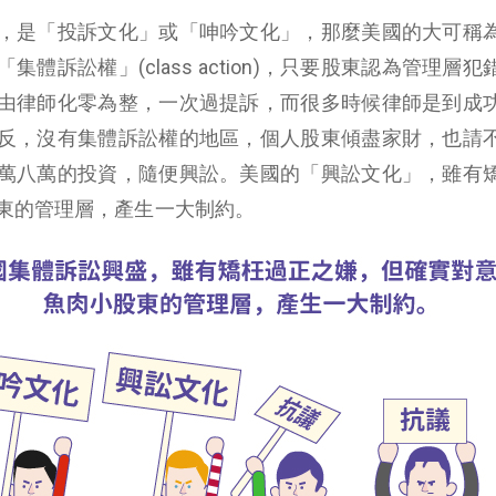
，是「投訴文化」或「呻吟文化」，那麼美國的大可稱
體訴訟權」(class action)，只要股東認為管理層犯
由律師化零為整，一次過提訴，而很多時候律師是到成
反，沒有集體訴訟權的地區，個人股東傾盡家財，也請
萬八萬的投資，隨便興訟。美國的「興訟文化」，雖有
東的管理層，產生一大制約。