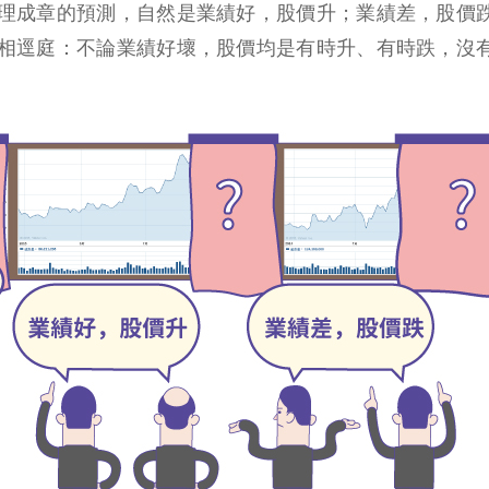
理成章的預測，自然是業績好，股價升；業績差，股價
相逕庭：不論業績好壞，股價均是有時升、有時跌，沒