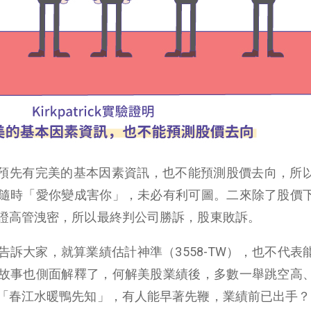
，證明即使預先有完美的基本因素資訊，也不能預測股價去向，所
隨時「愛你變成害你」，未必有利可圖。二來除了股價
證高管洩密，所以最終判公司勝訴，股東敗訴。
訴大家，就算業績估計神準（3558-TW），也不代表
故事也側面解釋了，何解美股業績後，多數一舉跳空高
「春江水暖鴨先知」，有人能早著先鞭，業績前已出手？