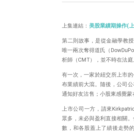
上集連結：
美股業績期操作(上
第二則故事，是從金融學教授、技術分析
唯一兩次奪得道氏（DowDuPont 
析師（CMT），並不時在法
有一次，一家於紐交所上市的
布業績前大瀉。隨後，公司公
通知好友沽售；小股東感覺蒙
上市公司一方，請來Kirkpatr
眾多，未必與盈利直接相關。
數，和各股蓋上了績後走勢