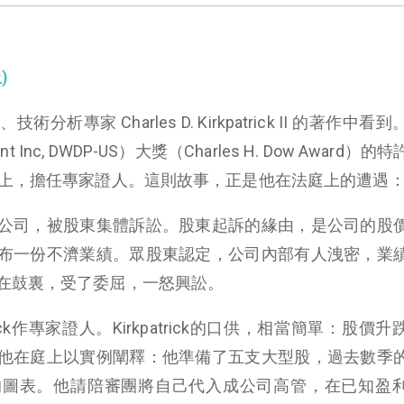
)
專家 Charles D. Kirkpatrick II 的著作中看
Inc, DWDP-US）大獎（Charles H. Dow Award）
庭上，擔任專家證人。這則故事，正是他在法庭上的遭遇
公司，被股東集體訴訟。股東起訴的緣由，是公司的股
布一份不濟業績。眾股東認定，公司內部有人洩密，業
在鼓裏，受了委屈，一怒興訟。
ick作專家證人。Kirkpatrick的口供，相當簡單：股價
他在庭上以實例闡釋：他準備了五支大型股，過去數季
的圖表。他請陪審團將自己代入成公司高管，在已知盈