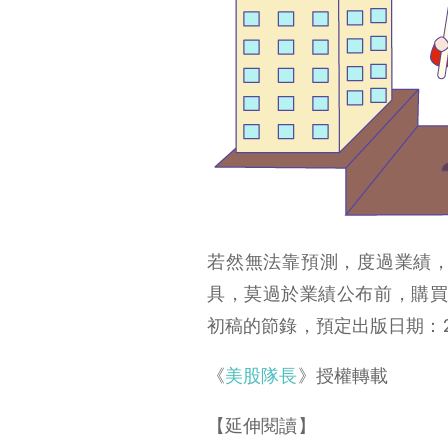
若然無法靠預測，度過業績
具，莫過於業績公布前，購買
初稿的節錄，預定出版日期：2
《
美股隊長
》授權轉載
【延伸閱讀】