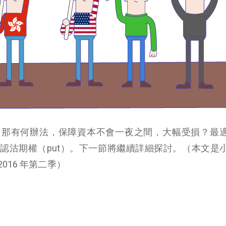
，那有何辦法，保障資本不會一夜之間，大幅受損？最
認沽期權（put）。下一節將繼續詳細探討。（本文是
016 年第二季）