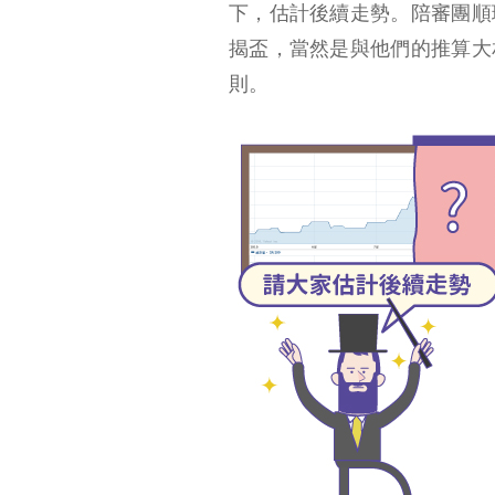
下，估計後續走勢。陪審團順
揭盃，當然是與他們的推算大
則。