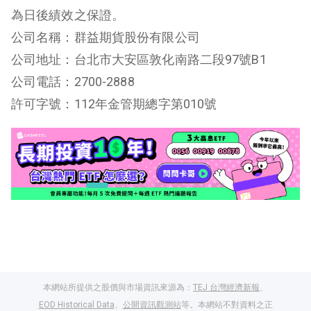
為日後績效之保證。
公司名稱：群益期貨股份有限公司
公司地址：台北市大安區敦化南路二段97號B1
公司電話：2700-2888
許可字號：112年金管期總字第010號
本網站所提供之股價與市場資訊來源為：
TEJ 台灣經濟新報
、
EOD Historical Data
、
公開資訊觀測站
等。本網站不對資料之正