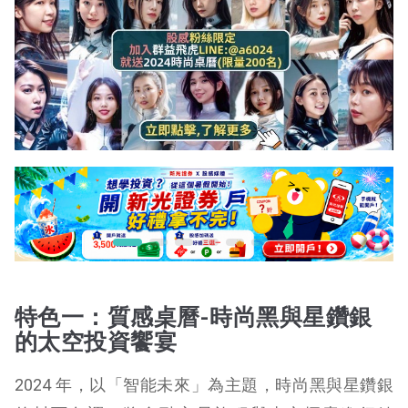
特色一：質感桌曆-時尚黑與星鑽銀
的太空投資饗宴
2024 年，以「智能未來」為主題，時尚黑與星鑽銀