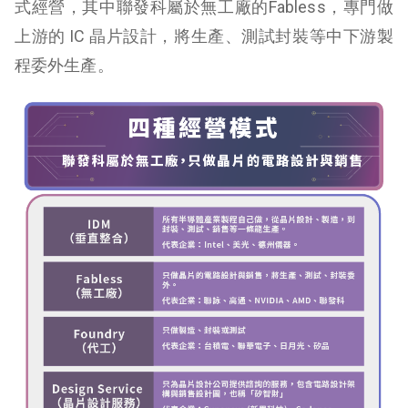
式經營，其中聯發科屬於無工廠的Fabless，專門做
上游的 IC 晶片設計，將生產、測試封裝等中下游製
程委外生產。