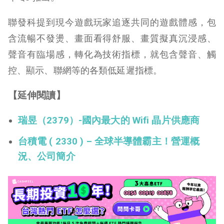
聯發科提到現今遊戲玩家追逐共同的遊戲體感，包
含流暢不發燙、畫面看得舒服、畫質擬真沉浸感、
聲音有臨場感，轉化為技術指標，就包含聲音、觸
控、顯示、聯網等的各類低延遲指標。
【延伸閱讀】
瑞昱（
2379）-國內最大的 Wifi 晶片供應商
台積電 ( 2330 ) – 全球半導體霸主！營運概
況、公司簡介