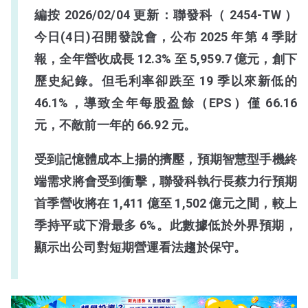
編按 2026/02/04 更新：聯發科（ 2454-TW ）
今日(4日)召開發說會，公布 2025 年第 4 季財
報，全年營收成長 12.3% 至 5,959.7 億元，創下
歷史紀錄。但毛利率卻跌至 19 季以來新低的
46.1%，導致全年每股盈餘（EPS）僅 66.16
元，不敵前一年的 66.92 元。
受到記憶體成本上揚的擠壓，預期智慧型手機終
端需求將會受到衝擊，聯發科執行長蔡力行預期
首季營收將在 1,411 億至 1,502 億元之間，較上
季持平或下滑最多 6%。此數據低於外界預期，
顯示出公司對短期營運看法趨於保守。