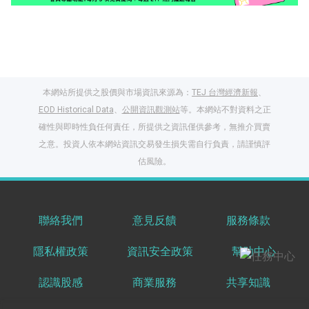
本網站所提供之股價與市場資訊來源為：
TEJ 台灣經濟新報
、
EOD Historical Data
、
公開資訊觀測站
等。本網站不對資料之正
確性與即時性負任何責任，所提供之資訊僅供參考，無推介買賣
之意。投資人依本網站資訊交易發生損失需自行負責，請謹慎評
閱讀文章，天天賺
估風險。
獎勵
登入股感會員，閱讀
任一文章
聯絡我們
意見反饋
服務條款
隱私權政策
資訊安全政策
幫助中心
出國就缺這咖？股
感會員免費帶回
認識股感
商業服務
共享知識
家！
更多任務
登記抽北歐小刺蝟 20