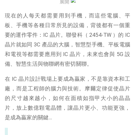
聯發科股利發多少？
展開
現在的人每天都需要用到手機，而這些電腦、平
聯發科手機晶片陷入困境
板、手機等各種日常所見的設備，背後都有一個重
聯發科發展中高端晶片
要的運作零件：IC 晶片。聯發科（ 2454-TW ）的 IC
聯發科成為 5G 領先者
晶片就如同 3C 產品的大腦，智慧型手機、平板電腦
和電視等都需要應用到 IC 晶片，未來也會與 5G 設
聯發科可望受惠元宇宙
備、智慧生活與物聯網有密切關聯。
在 IC 晶片設計戰場上要成為贏家，不是靠資本和工
廠，而是工程師的腦力與技術。摩爾定律促使晶片
的尺寸越來越小，如何在面積如指甲大小的晶晶
片，放上數億顆電晶體，讓晶片更小、功能更強，
是成為贏家的關鍵…