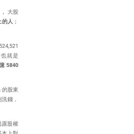
法
， 大股
上的人
；
24,521
（也就是
億 5840
 的股東
制洗錢，
揭露股權
基本上對