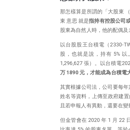
那怎樣算是所謂的「大股東 （ the
東 意思 就是
指持有控股公司或
股東為自然人時，他的配偶及
以台股股王台積電（2330-
股，也就是說，持有 5% 以上
1,296,627 張）。以台積電202
万 1890 元，才能成為台積電
其實根據公司法，公司要每年定
姓名等資料，上傳至政府建置
且若申報人有異動，還要在變
但金管會在 2020 年 1 
比率達 5% 的股東名單，等於