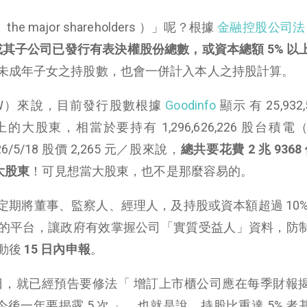
 major shareholders ）」呢？根據
金融控股公司
其子公司已發行有表決權股份總數，或資本總額 5% 以
未成年子女之持股數，也會一併計入本人之持股計算。
TW）來說，目前發行股數根據
Goodinfo
顯示 有 25,932,5
的大股東，相當於要持有 1,296,626,226 股台積電
6/5/18 股價 2,265 元／股來說，
總共要花費 2 兆 9368 
大股東
！可見想當大股東，也不是那麼容易的。
期將董事、監察人、經理人，及持股或資本額超過 10%
的平台，讓政府有效掌握公司「實質受益人」資料，防
動後
15 日內申報
。
月 22 日，就已經預告要修法「 增訂上市櫃公司應在每季財報
今後一年要揭露 5 次 」，也就是說，持股比重達 5% 者