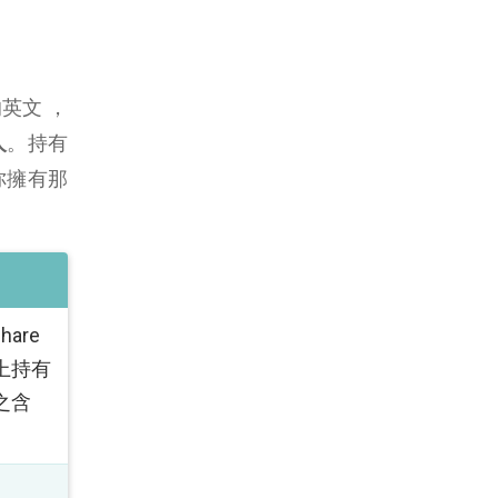
的英文 ，
人
。持有
你擁有那
are
上持有
之含