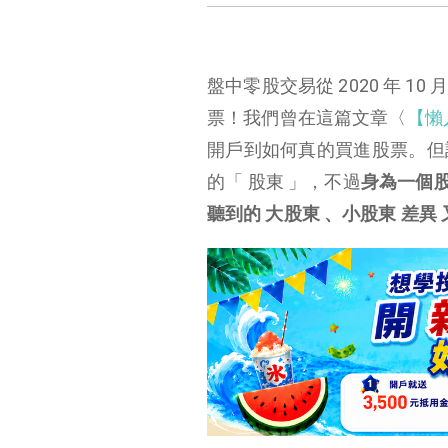
盤中零股交易從 2020 年 
票！我們曾在這篇文章〈
【懶
開戶到如何真的買進股票。但
的「 股東 」，不過
身為一個股
聽到的 大股東 、小股東 差