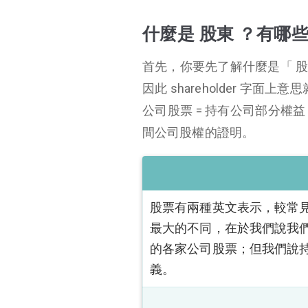
什麼是 股東 ？有哪些 權利 ？
什麼是 股東 ？有哪些
怎樣算大股東？
怎樣算小股東？
首先，你要先了解什麼是「 股東 」？
大股東 VS 小股東 差
因此 shareholder 字面
異是？
公司股票 = 持有公司部分
投資，重點還是要搞清楚你在投資誰
間公司股權的證明。
股票有兩種英文表示，較常見的是「 
最大的不同，在於我們說我們
的各家公司股票；但我們說持有
義。