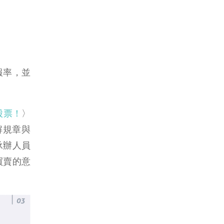
報率，並
股票！
〉
解規章與
承辦人員
買賣的意