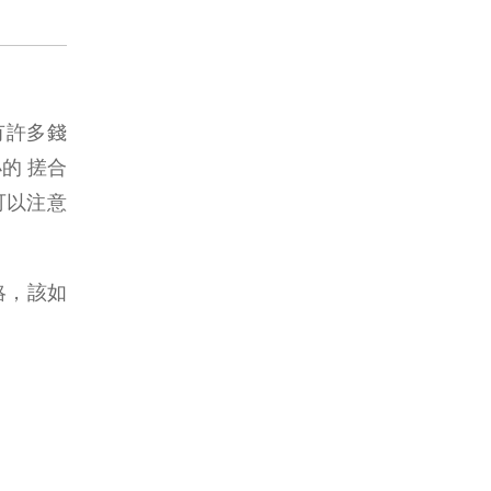
有許多錢
的 搓合
可以注意
略，該如