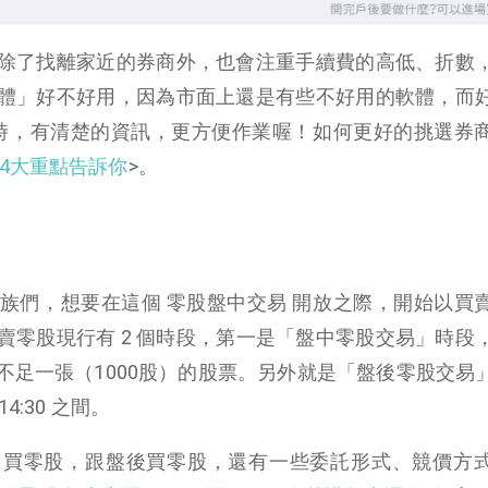
除了找離家近的券商外，也會注重手續費的高低、折數
體」好不好用，因為市面上還是有些不好用的軟體，而
 時，有清楚的資訊，更方便作業喔！如何更好的挑選券
4大重點告訴你
>。
族們，想要在這個 零股盤中交易 開放之際，開始以買
賣零股現行有 2 個時段，第一是「盤中零股交易」時段
不足一張（1000股）的股票。另外就是「盤後零股交易
4:30 之間。
中買零股，跟盤後買零股，還有一些委託形式、競價方