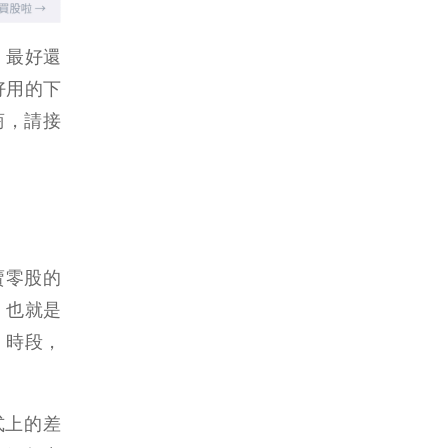
，最好還
好用的下
商，請接
賣零股的
，也就是
」時段，
式上的差