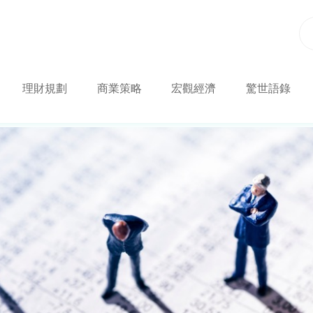
理財規劃
商業策略
宏觀經濟
驚世語錄