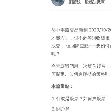
劉茜汶
股感知識庫
盤中零股交易新制 2020/1
才能入手，也不必等到收盤後 1
成交 。但回歸重點——要如何
呢？
今天讓我們用一次幫你複習，
何擬定、如何選擇標的策略吧
本篇重點：
什麼是股票？如何買股票
開戶篇