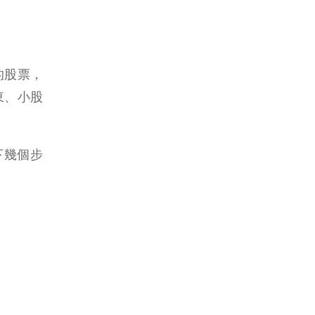
的股票，
東、小股
下幾個步