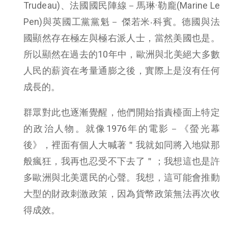
Trudeau)、法國國民陣線－馬琳·勒龐(Marine Le
Pen)與英國工黨黨魁－ 傑若米‧科賓。德國與法
國顯然存在極左與極右派人士，當然美國也是。
所以顯然在過去的10年中，歐洲與北美絕大多數
人民的薪資在考量通膨之後，實際上是沒有任何
成長的。
群眾對此也逐漸覺醒，他們開始指責檯面上特定
的政治人物。就像1976年的電影－《螢光幕
後》，裡面有個人大喊著＂我就如同將入地獄那
般瘋狂，我再也忍受不下去了＂；我想這也是許
多歐洲與北美選民的心聲。我想，這可能會推動
大型的財政刺激政策，因為貨幣政策無法再次收
得成效。