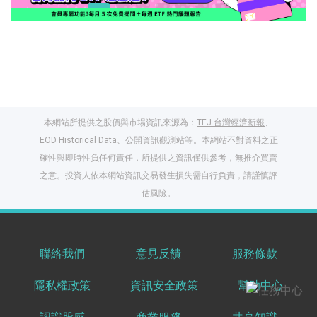
本網站所提供之股價與市場資訊來源為：
TEJ 台灣經濟新報
、
EOD Historical Data
、
公開資訊觀測站
等。本網站不對資料之正
確性與即時性負任何責任，所提供之資訊僅供參考，無推介買賣
之意。投資人依本網站資訊交易發生損失需自行負責，請謹慎評
閱讀文章，天天賺
估風險。
獎勵
登入股感會員，閱讀
任一文章
聯絡我們
意見反饋
服務條款
隱私權政策
資訊安全政策
幫助中心
出國就缺這咖？股
感會員免費帶回