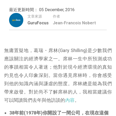
最近更新時間： 05 December, 2016
文章來源
作者
GuruFocus
Jean-Francois Nobert
無庸置疑地，葛瑞・席林(Gary Shilling)是少數我們
應該關注的經濟學家之一。席林一生中所預測成功
的事蹟相當令人著迷；他對於現今經濟環境的真知
灼見也令人印象深刻。當你遇見席林時，你會感受
到他的知識內涵與謙虛的態度。席林總是能為我們
帶來啟發。對於尚不了解席林的人，我相當建議你
可以閱讀我們去年與他訪談的
內容
。
38年前(1978年)你開設了一間公司，在現在這個