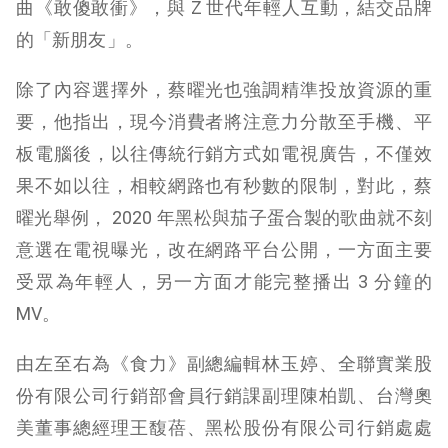
曲《敢傻敢衝》，與 Z 世代年輕人互動，結交品牌
的「新朋友」。
除了內容選擇外，蔡曜光也強調精準投放資源的重
要，他指出，現今消費者將注意力分散至手機、平
板電腦後，以往傳統行銷方式如電視廣告，不僅效
果不如以往，相較網路也有秒數的限制，對此，蔡
曜光舉例， 2020 年黑松與茄子蛋合製的歌曲就不刻
意選在電視曝光，改在網路平台公開，一方面主要
受眾為年輕人，另一方面才能完整播出 3 分鐘的
MV。
由左至右為《食力》副總編輯林玉婷、全聯實業股
份有限公司行銷部會員行銷課副理陳柏凱、台灣奧
美董事總經理王馥蓓、黑松股份有限公司行銷處處