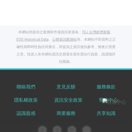
本網站所提供之股價與市場資訊來源為：
TEJ 台灣經濟新報
、
EOD Historical Data
、
公開資訊觀測站
等。本網站不對資料之正
確性與即時性負任何責任，所提供之資訊僅供參考，無推介買賣
之意。投資人依本網站資訊交易發生損失需自行負責，請謹慎評
閱讀文章，天天賺
估風險。
獎勵
登入股感會員，閱讀
任一文章
聯絡我們
意見反饋
服務條款
隱私權政策
資訊安全政策
幫助中心
出國就缺這咖？股
感會員免費帶回
認識股感
商業服務
共享知識
家！
更多任務
登記抽北歐小刺蝟 20
吋上掀行李箱