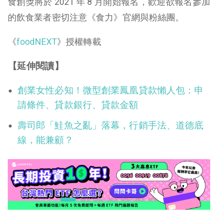
食創獎將於 2021 年 8 月開始報名，歡迎欲報名參加
的飲食業者密切注意《食力》官網與粉絲團。
《
foodNEXT
》授權轉載
【延伸閱讀】
創業女性必知！微型創業鳳凰貸款懶人包：申
請條件、貸款銀行、貸款金額
壽司郎「鮭魚之亂」落幕，行銷手法、道德底
線，能兼顧？