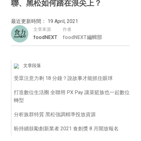
聯、黑松如何踏在浪尖上？
最近更新時間： 19 April, 2021
文章來源
作者
foodNEXT
foodNEXT編輯部
文章段落
受眾注意力剩 18 分鐘？說故事才能抓住眼球
打造數位生活圈 全聯用 PX Pay 讓菜籃族也一起數位
轉型
分析族群特質 黑松強調精準投放資源
盼持續鼓勵創新業者 2021 食創獎 8 月開放報名