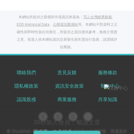
本網站所提供之股價與市場資訊來源為：
TEJ 台灣經濟新報
、
EOD Historical Data
、
公開資訊觀測站
等。本網站不對資料之正
確性與即時性負任何責任，所提供之資訊僅供參考，無推介買賣
之意。投資人依本網站資訊交易發生損失需自行負責，請謹慎評
閱讀文章，天天賺
估風險。
獎勵
登入股感會員，閱讀
任一文章
聯絡我們
意見反饋
服務條款
隱私權政策
資訊安全政策
幫助中心
出國就缺這咖？股
感會員免費帶回
認識股感
商業服務
共享知識
家！
更多任務
登記抽北歐小刺蝟 20
吋上掀行李箱
30秒加入會員，暢讀文章
慢慢看，文章很多
© Stockfeel. All rights reserved 股感服務之軟體開發、營運及作