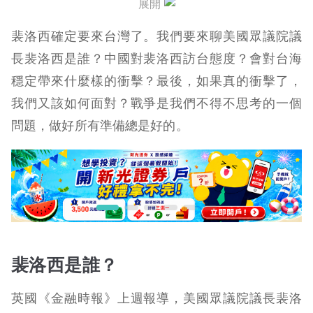
展開
裴洛西訪台怎麼過來？
裴洛西確定要來台灣了。我們要來聊美國眾議院議
裴洛西訪台哪裡降落？
長裴洛西是誰？中國對裴洛西訪台態度？會對台海
穩定帶來什麼樣的衝擊？最後，如果真的衝擊了，
裴洛西訪台誰接機？
我們又該如何面對？戰爭是我們不得不思考的一個
裴洛西抵達台灣
問題，做好所有準備總是好的。
裴洛西訪台行程
裴洛西訪台中國回應
裴洛西是誰？
英國《金融時報》上週報導，美國眾議院議長裴洛