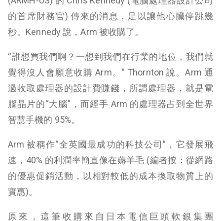
(ARMH-US) 的 Chris Kennedy (電腦處理器設計公司
的首席財務官) 傳來的消息，足以讓他心臟停跳幾
秒。Kennedy 說，Arm 被收購了。
“誰想買我們啊？一想到我們在行業的地位，我們就
覺得沒人會願意收購 Arm。” Thornton 說。Arm 通
過收取處理器的設計費賺錢，所謂處理器，就是電
腦晶片的“大腦”，而經手 Arm 的處理器占到全世界
智慧手機的 95%。
Arm 被稱作“全英國最成功的科技公司”，它發展飛
速，40% 的利潤率簡直像在薅羊毛 (編者按：從網路
的優惠促銷活動，以相對較低的成本換取物質上的
實惠)。
原來，這筆收購來自日本電信巨頭軟銀集團