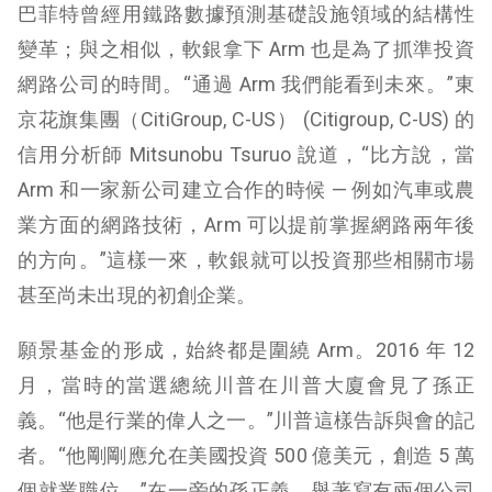
巴菲特曾經用鐵路數據預測基礎設施領域的結構性
變革；與之相似，軟銀拿下 Arm 也是為了抓準投資
網路公司的時間。“通過 Arm 我們能看到未來。”東
京花旗集團（CitiGroup, C-US） (
Citigroup, C-US
) 的
信用分析師 Mitsunobu Tsuruo 說道，“比方說，當
Arm 和一家新公司建立合作的時候 — 例如汽車或農
業方面的網路技術，Arm 可以提前掌握網路兩年後
的方向。”這樣一來，軟銀就可以投資那些相關市場
甚至尚未出現的初創企業。
願景基金的形成，始終都是圍繞 Arm。2016 年 12
月，當時的當選總統川普在川普大廈會見了孫正
義。“他是行業的偉人之一。”川普這樣告訴與會的記
者。“他剛剛應允在美國投資 500 億美元，創造 5 萬
個就業職位。”在一旁的孫正義，舉著寫有兩個公司