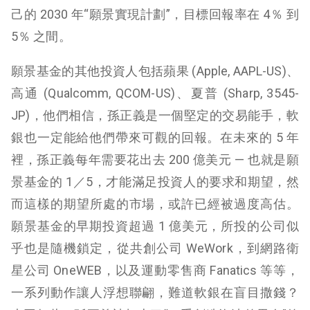
己的 2030 年“願景實現計劃”，目標回報率在 4％ 到
5％ 之間。
願景基金的其他投資人包括蘋果 (Apple, AAPL-US)、
高通 (
Qualcomm, QCOM-US
)、夏普 (
Sharp, 3545-
JP
)，他們相信，孫正義是一個堅定的交易能手，軟
銀也一定能給他們帶來可觀的回報。在未來的 5 年
裡，孫正義每年需要花出去 200 億美元 — 也就是願
景基金的 1
／
5，才能滿足投資人的要求和期望，然
而這樣的期望所處的市場，或許已經被過度高估。
願景基金的早期投資超過 1 億美元，所投的公司似
乎也是隨機鎖定，從共創公司 WeWork，到網路衛
星公司 OneWEB，以及運動零售商 Fanatics 等等，
一系列動作讓人浮想聯翩，難道軟銀在盲目撒錢？