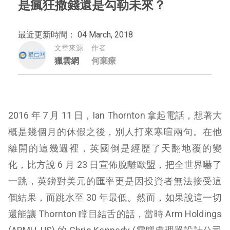
是瘋狂撒錢還是勾勒未來？
最近更新時間： 04 March, 2018
文章來源
作者
獵雲網
何棄療
2016 年 7 月 11 日，Ian Thornton 拿起電話，想著大
概是幾個月的休假之後，別人打來寒暄兩句。在他
離開的這幾週裡，英國倒是經歷了天翻地覆的變
化，比方說 6 月 23 日宣佈脫離歐盟，把全世界嚇了
一跳，英鎊對美元的匯率更是因投資者無法接受這
個結果，而跳水至 30 年最低。然而，如果說這一切
還能讓 Thornton 瞠目結舌的話，當時 Arm Holdings