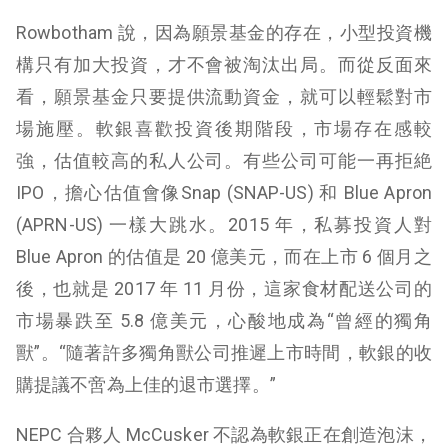
Rowbotham 說，因為願景基金的存在，小型投資機
構只有加大投資，才不會被淘汰出局。而從反面來
看，願景基金只要提供流動資金，就可以輕鬆對市
場施壓。軟銀喜歡投資後期階段，市場存在感較
強，估值較高的私人公司。有些公司可能一再拒絶
IPO，擔心估值會像Snap (
SNAP-US
) 和 Blue Apron
(
APRN-US
) 一樣大跳水。2015 年，私募投資人對
Blue Apron 的估值是 20 億美元，而在上市 6 個月之
後，也就是 2017 年 11 月份，這家食材配送公司的
市場暴跌至 5.8 億美元，心酸地成為“曾經的獨角
獸”。“隨著許多獨角獸公司推遲上市時間，軟銀的收
購提議不啻為上佳的退市選擇。”
NEPC 合夥人 McCusker 不認為軟銀正在創造泡沫，