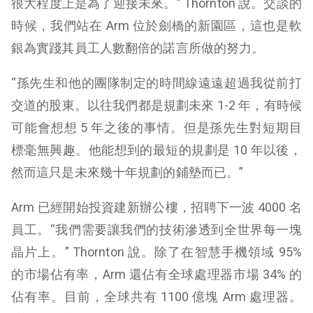
很大程度上是為了迎接未來。” Thornton 說。交談的
時候，我們站在 Arm 位於劍橋的新園區，這也是軟
銀為實踐其員工人數翻倍的諾言所做的努力。
“孫先生和他的團隊制定的時間線遠遠超過我從前打
交道的股東。以往我們都是規劃未來 1-2 年，有時候
可能會想想 5 年之後的事情。但是孫先生對短期目
標毫無興趣。他能想到的最短的規劃是 10 年以後，
然而這只是未來幾十年規劃的鋪墊而已。”
Arm 已經開始投資建新辦公樓，招聘下一波 4000 名
員工。“我們需要讓我們的技術滲透到全世界每一塊
晶片上。” Thornton 說。除了在智慧手機領域 95%
的市場佔有率，Arm 還佔有全球處理器市場 34% 的
佔有率。目前，全球共有 1100 億塊 Arm 處理器。