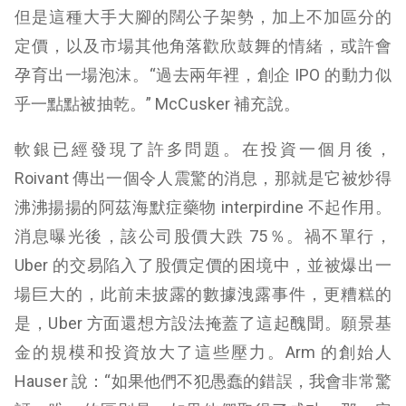
但是這種大手大腳的闊公子架勢，加上不加區分的
定價，以及市場其他角落歡欣鼓舞的情緒，或許會
孕育出一場泡沫。“過去兩年裡，創企 IPO 的動力似
乎一點點被抽乾。” McCusker 補充說。
軟銀已經發現了許多問題。在投資一個月後，
Roivant 傳出一個令人震驚的消息，那就是它被炒得
沸沸揚揚的阿茲海默症藥物 interpirdine 不起作用。
消息曝光後，該公司股價大跌 75％。禍不單行，
Uber 的交易陷入了股價定價的困境中，並被爆出一
場巨大的，此前未披露的數據洩露事件，更糟糕的
是，Uber 方面還想方設法掩蓋了這起醜聞。願景基
金的規模和投資放大了這些壓力。Arm 的創始人
Hauser 說：“如果他們不犯愚蠢的錯誤，我會非常驚