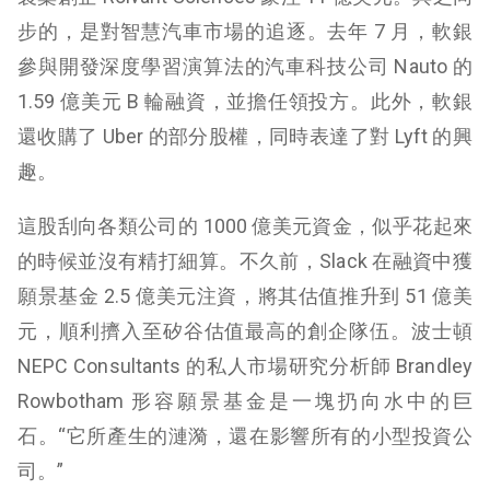
步的，是對智慧汽車市場的追逐。去年 7 月，軟銀
參與開發深度學習演算法的汽車科技公司 Nauto 的
1.59 億美元 B 輪融資，並擔任領投方。此外，軟銀
還收購了 Uber 的部分股權，同時表達了對 Lyft 的興
趣。
這股刮向各類公司的 1000 億美元資金，似乎花起來
的時候並沒有精打細算。不久前，Slack 在融資中獲
願景基金 2.5 億美元注資，將其估值推升到 51 億美
元，順利擠入至矽谷估值最高的創企隊伍。波士頓
NEPC Consultants 的私人市場研究分析師 Brandley
Rowbotham 形容願景基金是一塊扔向水中的巨
石。“它所產生的漣漪，還在影響所有的小型投資公
司。”