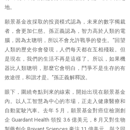
地。
願景基金改採取的投資模式認為，未來的數字獨裁
者，會更加仁慈。孫正義認為，智力高於人類的電
腦，因為太聰明，所以不會允許戰爭的發生。“回望
人類的歷史你會發現，人們每天都在互相殘殺。但
是現在，我們的生活不再是這樣了。所以，如果機
器比人類聰明，那麼它會明白，鬥爭不是生存的有
效途徑，和諧才是。”孫正義解釋說。
眼下，圍繞奇點到來的線索，開始出現在願景基金
內。以人工智慧為中心的市場，正走入健康醫療和
自動駕駛汽車。去年 5 月，願景基金對癌症檢測創
企 Guardant Health 領投 3.6 億美元，8 月又對生物
製藥創企 Roivant Sciences 豪注 11 億美元。與之同