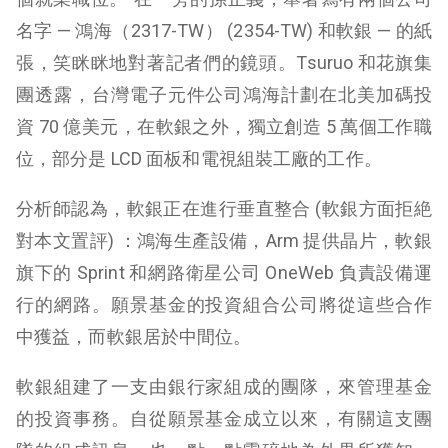
名字 — 鴻海（2317-TW） (
2354-TW
) 和軟銀 — 的紙
張，笑眯眯地對著記者們的鏡頭。Tsuruo 和花旗集
團透露，台灣電子元件公司鴻海計劃在北美加碼投
資 70 億美元，在軟銀之外，獨立創造 5 萬個工作職
位，部分是 LCD 面板和電視組裝工廠的工作。
分析師認為，軟銀正在進行垂直整合 (軟銀方面拒絶
對本文置評) ：鴻海生產設備，Arm 提供晶片，軟銀
旗下的 Sprint 和網路衛星公司 OneWeb 負責設備運
行的網路。願景基金的投資組合公司將從這些合作
中獲益，而軟銀居於中間位。
軟銀組建了一支由銀行家組成的團隊，來管理基金
的投資事務。自從願景基金成立以來，有關這支團