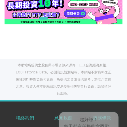
本網站所提供之股價與市場資訊來源為：
TEJ 台灣經濟新報
、
EOD Historical Data
、
公開資訊觀測站
等。本網站不對資料之正
確性與即時性負任何責任，所提供之資訊僅供參考，無推介買賣
之意。投資人依本網站資訊交易發生損失需自行負責，請謹慎評
閱讀文章，天天賺
估風險。
獎勵
登入股感會員，閱讀
任一文章
聯絡我們
意見反饋
服務條款