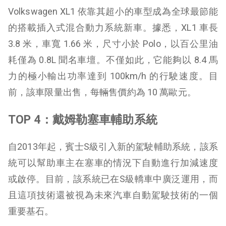
Volkswagen XL1 依靠其超小的車型成為全球最節能
的搭載插入式混合動力系統新車。據悉，XL1 車長
3.8 米，車寬 1.66 米，尺寸小於 Polo，以百公里油
耗僅為 0.8L 聞名車壇。不僅如此，它能夠以 8.4 馬
力的極小輸出功率達到 100km/h 的行駛速度。目
前，該車限量出售，每輛售價約為 10 萬歐元。
TOP 4：戴姆勒塞車輔助系統
自2013年起，賓士S級引入新的駕駛輔助系統，該系
統可以幫助車主在塞車的情況下自動進行加減速度
或啟停。目前，該系統已在S級轎車中廣泛運用，而
且這項技術還被視為未來汽車自動駕駛技術的一個
重要基石。