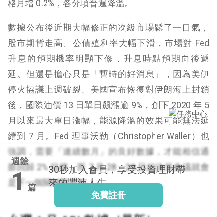
格月增 0.2%，各分項普遍降溫。
數據公布後近期大幅修正的次級市場鬆了一口氣，
股市期貨走高、公債殖利率大幅下滑，市場對 Fed
閱讀文章，天天賺
獎勵
升息的預期機率明顯下修，升息時點預期向後遞
登入股感會員，閱讀
延。但還是擔心只是「暫時的好消息」，因為美伊
任一文章
停火協議上週破裂、美國宣布恢復對伊朗海上封鎖
後，國際油價 13 日單日飆漲逾 9%，創下 2020 年 5
出國就缺這咖？股
月以來最大單日漲幅，能源降溫的效果可能無法延
感會員免費帶回
續到 7 月。Fed 理事沃勒（Christopher Waller）也
家！
更多任務
強調，需要「連續數月」的良好數據，才能相信通
登記抽北歐小刺蝟 20
週餘
吋上掀行李箱
膨回歸 2% 目標，而 7 月 28、29 日的決策會議就會
30秒
加入會員，享受投資理財帶
1
來的豐沛人生
是下一個關鍵觀察點。
篇
免費註冊