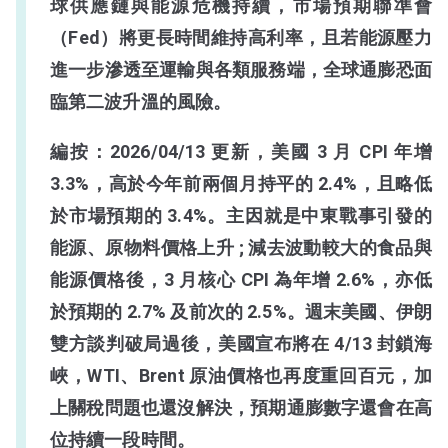
球供應鏈與能源危機持續，市場預期聯準會
（Fed）將更長時間維持高利率，且若能源壓力
進一步滲透至運輸與各類服務端，全球通膨恐面
臨第二波升溫的風險。
編按：2026/04/13 更新，美國 3 月 CPI 年增
3.3%，高於今年前兩個月持平的 2.4%，且略低
於市場預期的 3.4%。主因就是中東戰事引發的
能源、原物料價格上升 ; 減去波動較大的食品與
能源價格後，3 月核心 CPI 為年增 2.6%，亦低
於預期的 2.7% 及前次的 2.5%。週末美國、伊朗
雙方談判破局過後，美國宣布將在 4/13 封鎖海
峽，WTI、Brent 原油價格也再度重回百元，加
上關稅問題也還沒解決，預期通膨數字還會在高
位持續一段時間。