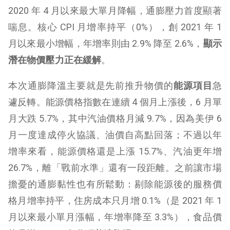
2020 年 4 月以來最大單月降幅，通膨壓力首度顯著
喘息。核心 CPI 月增率持平（0%），創 2021 年 1
月以來最小增幅，年增率則由 2.9% 降至 2.6%，
顯示
潛在物價壓力正在緩解
。
本次通膨降溫主要就是先前推升物價的
能源項目
急
遽反轉。能源價格指數在連續 4 個月上漲後，6 月單
月大跌 5.7%，其中汽油價格月減 9.7%，因為美伊 6
月一度達成停火協議、油價自高點回落；不過以年
增率來看，能源價格還是上漲 15.7%、汽油更年增
26.7%，離「戰前水準」還有一段距離。之前讓市場
擔憂的通膨黏性也有所鬆動：剔除能源後的服務價
格月增率持平，住房成本只月增 0.1%（是 2021 年 1
月以來最小單月漲幅，年增率降至 3.3%），食品價