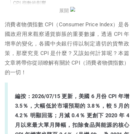
CPI 指數的影響
展開
CPI 指數什麼時候發佈？去哪查？
消費者物價指數 CPI（Consumer Price Index）是各
核心 CPI 是什麼？
國政府用來觀察通貨膨脹的重要數據，透過 CPI 年
增率的變化，各國中央銀行得以制定適切的貨幣政
美國 6月 CPI 數據（最新）
策，那麼究竟 CPI 是什麼？又該如何計算呢？本篇
台灣 6 月 CPI 數據（最新）
文章將帶你從頭瞭解有關於 CPI（消費者物價指數）
美國 CPI 走勢
的一切！
美國核心 CPI 走勢
編按：2026/07/15 更新，美國 6 月份 CPI 年增
CPI 結論
3.5％，大幅低於市場預期的 3.8％，較 5 月的
4.2％ 明顯回落；月減 0.4％ 更創下 2020 年 4
月以來最大單月降幅，扣除食品與能源的核心