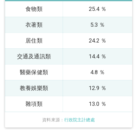
食物類
25.4 ％
衣著類
5.3 ％
居住類
24.2 ％
交通及通訊類
14.4 ％
醫藥保健類
4.8 ％
教養娛樂類
12.9 ％
雜項類
13.0 ％
資料來源：
行政院主計總處