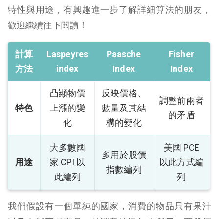
特性與用途，有興趣進一步了解詳細算法的朋友，
歡迎繼續往下閱讀！
計算
Laspeyres
Paasche
Fisher
方法
index
Index
Index
凸顯物價
反映價格、
調整前兩者
特色
上漲的變
數量及其結
的矛盾
化
構的變化
大多數國
美國 PCE
多用於股價
用途
家 CPI 以
以此方式編
指數編列
此編列
列
我們假設有一個單純的國家，消費的物品只有果汁