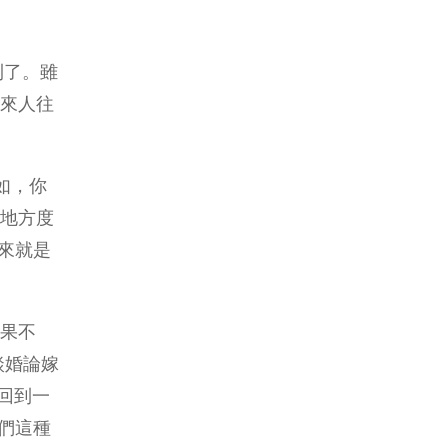
則了。雖
來人往
如，你
地方度
來就是
果不
談婚論嫁
回到一
們這種