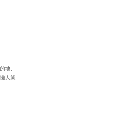
的地、
懶人就
”