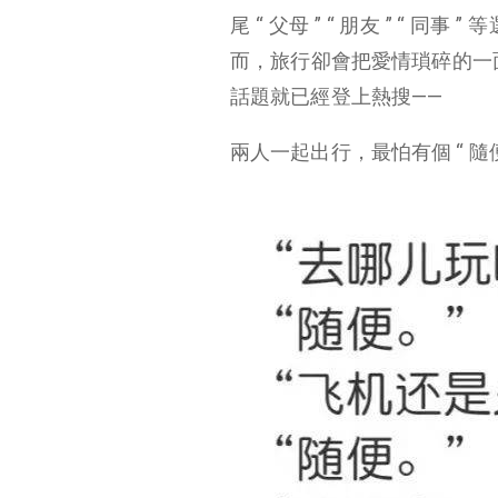
尾 “ 父母 ” “ 朋友 ” 
而，旅行卻會把愛情瑣碎的一
話題就已經登上熱搜——
兩人一起出行，最怕有個 “ 隨便