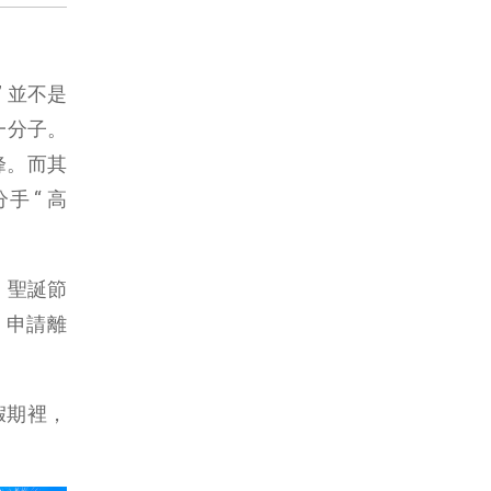
” 並不是
的一分子。
峰。而其
 “ 高
、聖誕節
，申請離
假期裡，