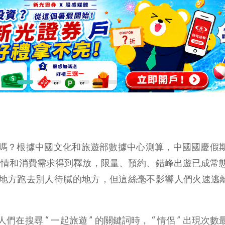
嗎？根據中國文化和旅遊部數據中心測算，中國國慶假
出遊熱情和消費需求得到釋放，限量、預約、錯峰出遊已成常
地方跑去別人待膩的地方，但這絲毫不影響人們火速逃離 
搜尋 “ 一起旅遊 ” 的關鍵詞時， “ 情侶 ” 出現次