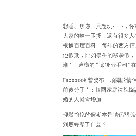
想睡、焦慮、只想玩⋯⋯，你或許也
大家的唯一困擾，還有很多人在剛剛
根據百度百科，每年的西方情
他假期，比如學生的寒暑假，
潮 ” 。這樣的 “ 節後分手潮 
Facebook 曾發布一項關
前後分手 ” ；韓國家庭法
婚的人就會增加。
輕鬆愉悅的假期本是情侶關係
到底經歷了什麼？