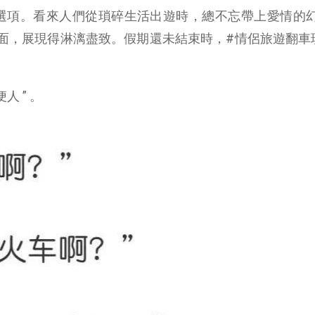
“ 同事 ” 等選項。看來人們從瑣碎生活出遊時，總不忘帶上愛情
面，展現得淋漓盡致。假期還未結束時，#情侶旅遊翻車
人 ” 。