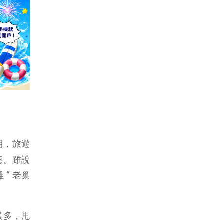
期，旅遊
態。雖說
“ 老巢
數最多，甩