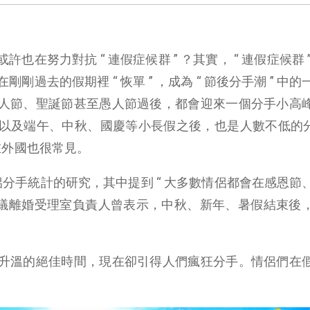
在努力對抗 “ 連假症候群 ” ？其實， “ 連假症候群 
過去的假期裡 “ 恢單 ” ，成為 “ 節後分手潮 ” 中
人節、聖誕節甚至愚人節過後，都會迎來一個分手小高
以及端午、中秋、國慶等小長假之後，也是人數不低的分手
” 在外國也很常見。
於情侶分手統計的研究，其中提到 “ 大多數情侶都會在感恩節
院協議離婚受理室負責人曾表示，中秋、新年、暑假結束後
升溫的絕佳時間，現在卻引得人們瘋狂分手。情侶們在