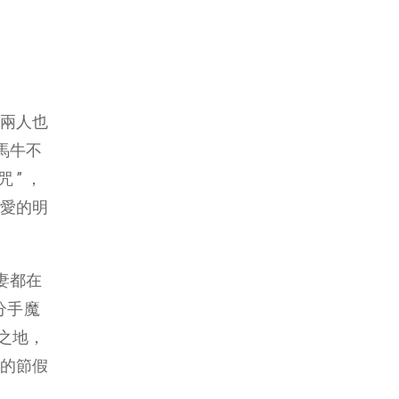
兩人也
馬牛不
” ，
愛的明
妻都在
分手魔
之地，
的節假