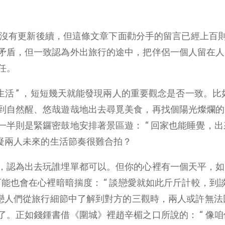
現在還沒有更新後續，但這條文章下面勸分手的留言已經上百
矛盾，但一致認為外出旅行的途中，把伴侶一個人留在人
任。
實生活 ” ，短短幾天就能發現兩人的重要觀念是否一致。比
到自然醒、悠哉遊哉地出去尋覓美食，再找個陽光燦爛的
半則是緊鑼密鼓地安排著景區遊： “ 回家也能睡覺，出
懷疑兩人未來的生活節奏很難合拍？
，認為出去玩誰埋單都可以。但你的心裡有一個天平，如
可能也會在心裡暗暗揣度： “ 談戀愛就如此斤斤計較，到
當戀人們從旅行細節中了解到對方的三觀時，兩人或許無法
。正如錢鍾書借《圍城》裡趙辛楣之口所說的： “ 像咱