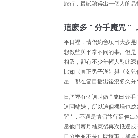
旅行，最試驗得出一個人的品
這麽多 “ 分手魔咒 
平日裡，情侶約會項目大多是
想做些與平常不同的事。但是，
相及，卻有不少年輕人對此深信
比如《真正男子漢》與《女兒
星，都在節目播出後沒多久分
日語裡有個詞叫做 “ 成田分
這鬧離婚，所以這個機場也成為了
咒 ” ，不過是情侶旅行延伸
當他們蜜月結束後再次抵達成
日分手並不是什麼壞事，就當是 