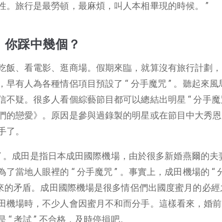
性。旅行是最勞頓，最麻煩，叫人本相畢現的時候。 ”
” ，你踩中幾個？
吃飯、看電影、逛商場。假期來臨，就算沒有旅行計劃，
早有人為各種情侶項目預設了 “ 分手魔咒 ” 。聽起來風
不疑。很多人看個綜藝節目都可以總結出明星 “ 分手魔咒 
們的戀愛》。原因是參與過錄製的明星或在節目中大秀恩
手了。
手 ” 。成田是指日本成田國際機場，由於很多新婚燕爾的夫
當地人眼裡的 “ 分手魔咒 ” 。事實上，成田機場的 “ 
出來的矛盾。成田國際機場是很多情侶們出國度蜜月的必經
田機場時，不少人會因蜜月不和而分手。這樣看來，婚前
“ 考試 ” 不合格，及時停損吧。