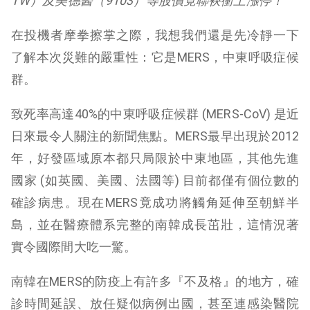
TW）及美德醫（9103）等股價竟聯袂衝上漲停！
在投機者摩拳擦掌之際，我想我們還是先冷靜一下
了解本次災難的嚴重性：它是MERS，中東呼吸症候
群。
致死率高達40%的中東呼吸症候群 (MERS-CoV) 是近
日來最令人關注的新聞焦點。MERS最早出現於2012
年，好發區域原本都只局限於中東地區，其他先進
國家 (如英國、美國、法國等) 目前都僅有個位數的
確診病患。現在MERS竟成功將觸角延伸至朝鮮半
島，並在醫療體系完整的南韓成長茁壯，這情況著
實令國際間大吃一驚。
南韓在MERS的防疫上有許多『不及格』的地方，確
診時間延誤、放任疑似病例出國，甚至連感染醫院