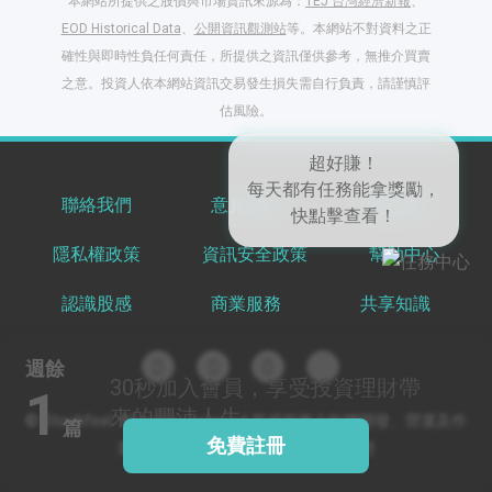
本網站所提供之股價與市場資訊來源為：
TEJ 台灣經濟新報
、
EOD Historical Data
、
公開資訊觀測站
等。本網站不對資料之正
確性與即時性負任何責任，所提供之資訊僅供參考，無推介買賣
之意。投資人依本網站資訊交易發生損失需自行負責，請謹慎評
閱讀文章，天天賺
估風險。
獎勵
登入股感會員，閱讀
任一文章
聯絡我們
意見反饋
服務條款
隱私權政策
資訊安全政策
幫助中心
出國就缺這咖？股
超好賺！
感會員免費帶回
每天都有任務能拿獎勵，
認識股感
商業服務
共享知識
家！
快點擊查看！
更多任務
登記抽北歐小刺蝟 20
週餘
吋上掀行李箱
30秒
加入會員，享受投資理財帶
1
來的豐沛人生
© Stockfeel. All rights reserved 股感服務之軟體開發、營運及作
篇
免費註冊
業環境通過 ISO/IEC 27001:2022 驗證