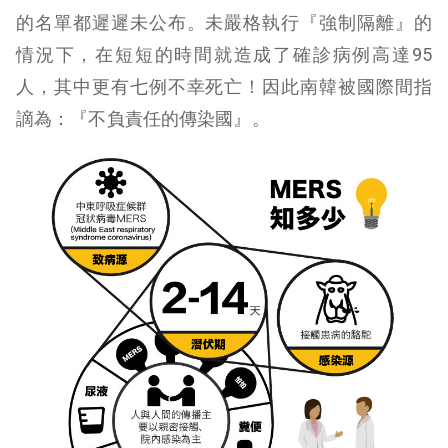
的名單都遲遲未公布。未嚴格執行『強制隔離』的
情況下，在短短的時間就造成了確診病例高達95
人，其中更有七例不幸死亡！因此南韓被國際間指
謫為：『不負責任的傳染國』。