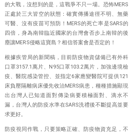
的大戰，沒想到的是，這戰爭不只一場。恐怖MERS
正處於三大皆空的狀態：確實傳播途徑不明、無藥
可醫、沒有疫苗可預防！MERS的死亡率是SARS的
四倍，身為南韓臨近國家的台灣會否步上南韓的後
塵讓MERS侵略這寶島？相信答案會是否定的！
根據疾管局的新聞稿，目前防疫物資儲備已有外科
口罩3157.1萬片、N95口罩103.2萬片，加強邊境檢
疫、醫院感染管控、並指定6家應變醫院可提供121
床負壓隔離病床優先收治MERS病患，種種措施顯現
出台灣人已知道面對傳染病要積極面對、滴水不
漏，台灣人的防疫水準在SARS洗禮後不斷提高並要
求更好。
防疫視同作戰，只要策略正確、防疫物資充足，不