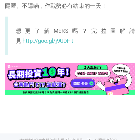
隱匿、不隱瞞，作戰勢必有結束的一天！
想更了解MERS嗎？完整圖解請
見
http://goo.gl/j9UDHt