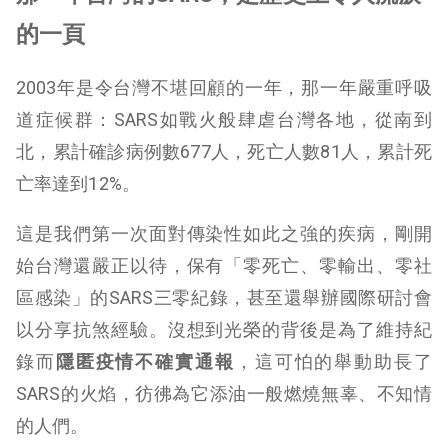
的一頁
2003年是令台灣不堪回顧的一年，那一年嚴重呼吸
道症候群：SARS如戰火般肆虐台灣各地，從南到
北，累計確診病例數677人，死亡人數81人，累計死
亡率達到12%。
這是我們第一次面對傳染性如此之強的疾病，剛開
始台灣還嚴正以待，保有「零死亡、零輸出、零社
區感染」的SARS三零紀錄，甚至還舉辦國際研討會
以分享抗煞經驗。沒想到光榮的背後是為了維持紀
錄而
隱匿疫情不確實通報
，這可怕的舉動助長了
SARS的火焰，彷彿為它添油一般燃燒無辜、不知情
的人們。