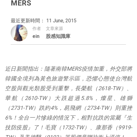
MERS
最近更新時間： 11 June, 2015
作者
文章來源
ein
股感知識庫
近日新聞指出：隨著南韓MERS疫情加重，外交部將
韓國全境列為黃色旅遊警示區，恐懼心態使台灣航
空股與觀光類股受到重擊，長榮航（2618-TW）、
華航（2610-TW）大跌超過5.8%，燦星、雄獅
（2731-TW）跌約4%，易飛網（2734-TW）則重挫
6%！全台一片慘綠的情況下，相對抗跌的當屬『生
技防疫股』了！毛寶（1732-TW）、康那香（9919-