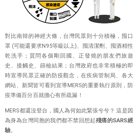
對比南韓的神經大條，台灣民眾則十分積極，囤口
罩 (可能還要求N95等級以上)、囤清潔劑、囤酒精性
乾洗手；質問各個剛回國、正發燒的朋友們旅遊
史、接觸史、篩檢結果；台灣政府也非常積極的即
時宣導民眾正確的防疫觀念，在疾病管制局、各大
網站、新聞皆可看到宣導MERS的重要執行原則，防
疫準備百分百就擔心有所疏漏！
MERS都還沒登台，國人為何如此緊張兮兮？ 這是因
為身為台灣同胞的我們都不禁回想起
殘痛的
SARS
經
驗
。