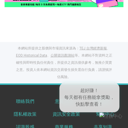
本網站所提供之股價與市場資訊來源為：
TEJ 台灣經濟新報
、
EOD Historical Data
、
公開資訊觀測站
等。本網站不對資料之正
確性與即時性負任何責任，所提供之資訊僅供參考，無推介買賣
之意。投資人依本網站資訊交易發生損失需自行負責，請謹慎評
閱讀文章，天天賺
估風險。
獎勵
登入股感會員，閱讀
任一文章
聯絡我們
意見反饋
服務條款
隱私權政策
資訊安全政策
幫助中心
出國就缺這咖？股
超好賺！
感會員免費帶回
每天都有任務能拿獎勵，
認識股感
商業服務
共享知識