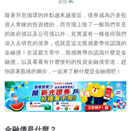
展開
金融債結論
隨著升息循環的終點越來越接近，債券成為許多投
資人青睞的投資標的，而市場上除了一般我們常見
的政府債以及公司債以外，其實還有一種值得我們
深入去研究的債券，也就是這次股感要帶你認識的
金融債！在這篇文章中，股感將帶你認識什麼是金
融債，以及看看有什麼便利的投資金融債管道，趕
快跟著股感的腳步，一起來了解什麼是金融債吧！
金融債是什麼？