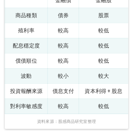
金融債
金融股
商品種類
債券
股票
殖利率
較高
較低
配息穩定度
較高
較低
償債順位
較高
較低
波動
較小
較大
投資報酬來源
債息支付
資本利得 + 股息
對利率敏感度
較高
較低
資料來源：股感商品研究室整理