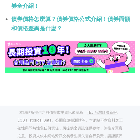
券全介紹！
債券價格怎麼算？債券價格公式介紹！債券面額
和價格差異是什麼？
本網站所提供之股價與市場資訊來源為：
TEJ 台灣經濟新報
、
EOD Historical Data
、
公開資訊觀測站
等。本網站不對資料之正
確性與即時性負任何責任，所提供之資訊僅供參考，無推介買賣
之意。投資人依本網站資訊交易發生損失需自行負責，請謹慎評