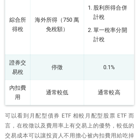
股利所得合併
計稅
綜合所
海外所得（750 萬
得稅
免稅額）
單一稅率分開
計稅
證券交
停徵
0.1%
易稅
內扣費
通常較低
通常較高
用
可以看到月配型債券 ETF 相較月配型股票 ETF 而
言，在稅徵以及費用率上有交易上的優勢，較低的
交易成本可以讓投資人不用擔心被內扣費用給吃掉