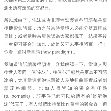
測出所有走熊的交易日。
所以說白了，泡沫或者非理性繁榮這些詞語都是事
後機智如諸葛，放之於當時當境未必能分辨真理或
鬼扯；或者當時當境你認為大家都瘋了，結果事後
一看卻可能合理無比，於是又可以事後諸葛一把：
你看，這叫新常態 (new paradigm) 。
我知道這話讀著很頭疼，容我解釋一下。當事人與
後世人看同一個“泡沫”，整個心理顯然是夏蟲不可語
冰的，尤其當這個泡沫還被人為地扭曲事實或者刻
意疏略細節。比如人盡皆知的鬱金香狂熱
(tulipomania) ，該事件已經可以給所有的“經濟泡
沫”代言了，有人就把比特幣比作當年的鬱金香；但