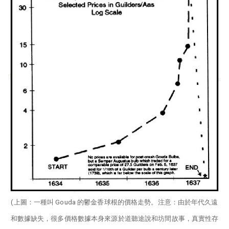
(上圖：一種叫 Gouda 的鬱金香球根的價格走勢。注意：由於年代久遠
和數據缺失，很多價格數據本身來源於道聽途說和坊間故事，真實性存