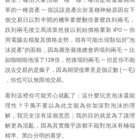
單的一種資產 — 假設該資產出於某種神秘原因在下
個交易日以對半開的機率要麼翻倍要麼跌到兩毛，
跌到兩毛後立馬清算然後以初始價格重新 IPO — 你
用電腦去模擬其價格走勢，很有可能出現類似於”泡
沫資產“的面相，因為圖形最後總會坍塌到兩毛 — 比
如啪啪啪地漲了128倍，然後塌到兩毛 — 但是你不能
說去交易的是瘋子，因為期望值畢竟是個正數 (一毛)
，你也可以無限地交易。
看到這裡你可能芳心就亂了：這什麼玩意泡沫還能
理性？千萬不要以為此文能為你加深對泡沫的理
解，我完全沒有這個意思；我的目的就是為了讓理
解更為混亂，因為其實幾乎誰都不能對泡沫有極端
精準、黑白分明的看穿。