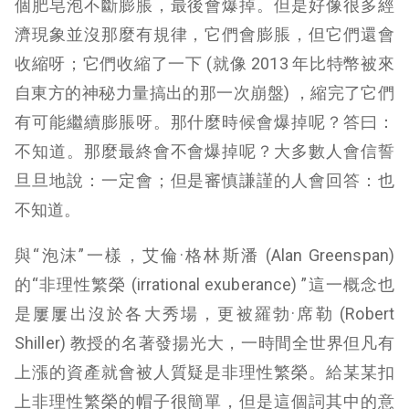
個肥皂泡不斷膨脹，最後會爆掉。但是好像很多經
濟現象並沒那麼有規律，它們會膨脹，但它們還會
收縮呀；它們收縮了一下 (就像 2013 年比特幣被來
自東方的神秘力量搞出的那一次崩盤) ，縮完了它們
有可能繼續膨脹呀。那什麼時候會爆掉呢？答曰：
不知道。那麼最終會不會爆掉呢？大多數人會信誓
旦旦地說：一定會；但是審慎謙謹的人會回答：也
不知道。
與“泡沫”一樣，
艾倫·
格林斯潘
(Alan Greenspan)
的“非理性繁榮 (irrational exuberance) ”這一概念也
是屢屢出沒於各大秀場，更被
羅勃
·
席勒 (
Robert
Shiller
)
教授的名著發揚光大，一時間全世界但凡有
上漲的資產就會被人質疑是非理性繁榮。給某某扣
上非理性繁榮的帽子很簡單，但是這個詞其中的意