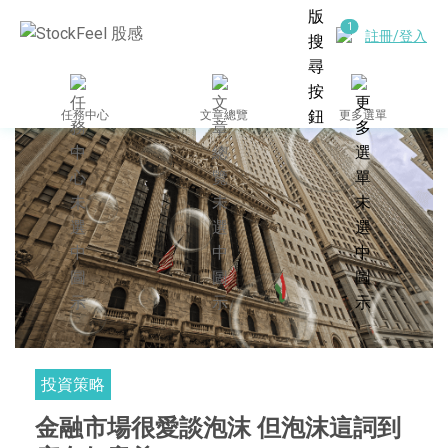
註冊/登入
任務中心
文章總覽
更多選單
投資策略
金融市場很愛談泡沫 但泡沫這詞到