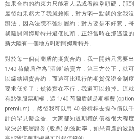
如果合約的約束力只能看人品或看誰拳頭硬，那到
最後如果虧大了我就賴帳，對方弱一點就的拿我沒
辦法，因為法院不強制履約；對方要是不好惹，哥
就離開阿姆斯特丹避個風頭，正好當時在那遙遠的
新大陸有一個地方叫新阿姆斯特丹。
對於每一個荷蘭盾的期貨合約，我一開始只需要出
1/40 荷蘭盾作為“酒錢”給賣方，第三方公正，就可
以締結期貨合約，而這可比現行的期貨保證金制度
要求低多了；然後實在不行，我還可以賴掉。這就
有點像股票期權，這 1/40 荷蘭盾就是期權費 (option
premium) ，然後我可以用 40 倍槓桿去操作價以千
計的罕見鬱金香。大家都知道期權的價格很大程度
取決於底層證券 (股票) 的波動率，如果資產的波動
高那我這個期權是可以很值錢的。