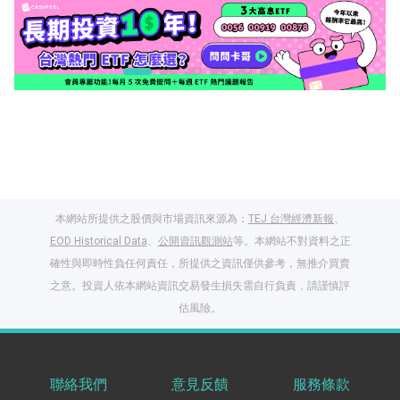
本網站所提供之股價與市場資訊來源為：
TEJ 台灣經濟新報
、
EOD Historical Data
、
公開資訊觀測站
等。本網站不對資料之正
確性與即時性負任何責任，所提供之資訊僅供參考，無推介買賣
之意。投資人依本網站資訊交易發生損失需自行負責，請謹慎評
閱讀文章，天天賺
估風險。
獎勵
登入股感會員，閱讀
任一文章
聯絡我們
意見反饋
服務條款