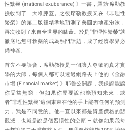
性繁榮 (irrational exuberance) 》一書，
羅勃
·
席勒
教
授收到了一大堆膝蓋。之後席勒教授又在《非理性
繁榮》的第二版裡精準地預測了美國的地產泡沫，
再次收到了來自全世界的膝蓋。於是“非理性繁榮”就
徹底地無可救藥的成為熱門話題，成了經濟學界必
備神器。
首先不要誤會，席勒教授是一個讓人尊敬的真才實
學的大師，每個人都可以透過網路去上他的《金融
市場 (
Financial market)
》耶魯公開課，我保證能讓
你受益無窮；但如果你硬要說他能預知未來，或
者“非理性繁榮”這個東東在他的手上能有任何的預測
力，我是不同意的。他一直以來都是資產價格的悲
觀派，也就是說是個習慣性的空頭 — 就像如果我每
天都說第二天股市將下跌，那我自然能夠 100% 地預