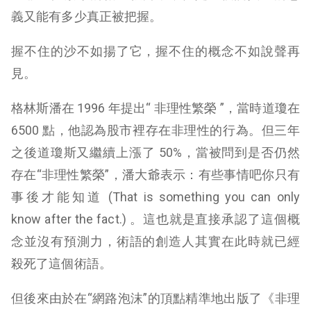
義又能有多少真正被把握。
握不住的沙不如揚了它，握不住的概念不如說聲再
見。
格林斯潘在 1996 年提出“ 非理性繁榮 ”，當時道瓊在
6500 點，他認為股市裡存在非理性的行為。但三年
之後道瓊斯又繼續上漲了 50%，當被問到是否仍然
存在“非理性繁榮”，潘大爺表示：有些事情吧你只有
事後才能知道 (That is something you can only
know after the fact.) 。這也就是直接承認了這個概
念並沒有預測力，術語的創造人其實在此時就已經
殺死了這個術語。
但後來由於在“網路泡沫”的頂點精準地出版了《非理