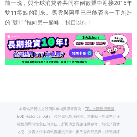
前一晚，與全球消費者共同在倒數聲中迎接2015年
雙11零點的到來。馬雲與阿里巴巴能否將一手創造
的“雙11”推向另一巔峰，拭目以待！
本網站所提供之股價與市場資訊來源為：
TEJ 台灣經濟新報
、
EOD Historical Data
、
公開資訊觀測站
等。本網站不對資料之正
確性與即時性負任何責任，所提供之資訊僅供參考，無推介買賣
之意。投資人依本網站資訊交易發生損失需自行負責，請謹慎評
閱讀文章，天天賺