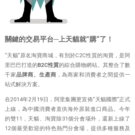
關鍵的交易
平台
─
上天貓就“購”了
！
“天貓”原名淘寶商城，有別於C2C性質的淘寶，是阿
里巴巴打造的
B2C
性質
的綜合購物網站。其整合了數
千家
品牌商、生產商
，為商家和消費者之間提供一
站式解決方案。
在2014年2月19日，阿里集團更宣佈“天貓國際”正式
上線，為中國消費者直供海外原裝進口商品。今年
的雙11，天貓、淘寶除31個分會場外，還新上線了
12個最受歡迎的特色熱門分會場，提供多種服務及