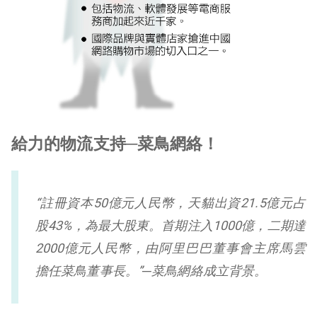
給力的物流支持
─
菜鳥
網絡
！
“註冊資本
50
億元人民幣，天貓出資
21.5
億元占
股
43%
，為最大股東。首期注入
1000
億，二期達
2000
億元人民幣，由阿里巴巴董事
會
主席馬雲
擔任菜鳥董事長。”
─
菜鳥
網絡
成立背景。