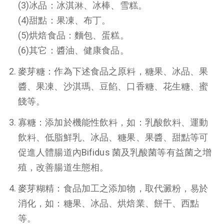
(3)冰品：冰淇淋、冰棒、雪糕。
(4)甜點：果凍、布丁。
(5)烘焙食品：麵包、蛋糕。
(6)其它：醬油、健康食品。
麥芽糖：作為下述食品之原料，糖果、冰品、果
醬、果凍、沙淇瑪、豆餡、口香糖、花生糖、蜜
餞等。
寡糖：添加於機能性飲料，如：乳酸飲料、運動
飲料、低脂鮮乳、冰品、糖果、果醬、甜點等可
促進人體腸道內Bifidus 菌及乳酸菌等有益菌之增
殖，改善腸道生態相。
麥芽糊精：食品加工之添加物，取代澱粉，易於
消化，如：糖果、冰品、烘焙業、餅干、西點
等。