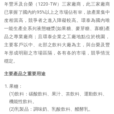
年豐禾及台榮（1220-TW）三家廠商，此三家廠商
已掌握了國內約95%以上之市場佔有率，故產業集中
度相當高，競爭者之進入障礙較高。環泰為國內唯
一能生產全系列液態糖漿(如果糖、麥芽糖、寡糖)產
品之專業廠商；且環泰企業之工廠地點位於桃園，
主要客戶以中、北部之飲料大廠為主，與台榮及豐
年形成明顯之市場區隔，各有各的市場，競爭情況
穩定。
主要產品之重要用途
果糖：
(1)飲料：碳酸飲料、果汁、茶飲料、運動飲料、
機能性飲料。
(2)乳製品：調味奶、乳酸飲料、醱酵乳。