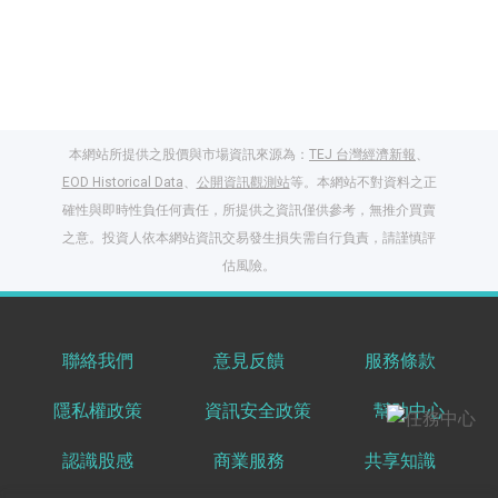
本網站所提供之股價與市場資訊來源為：
TEJ 台灣經濟新報
、
EOD Historical Data
、
公開資訊觀測站
等。本網站不對資料之正
確性與即時性負任何責任，所提供之資訊僅供參考，無推介買賣
之意。投資人依本網站資訊交易發生損失需自行負責，請謹慎評
閱讀文章，天天賺
估風險。
獎勵
登入股感會員，閱讀
任一文章
聯絡我們
意見反饋
服務條款
隱私權政策
資訊安全政策
幫助中心
出國就缺這咖？股
感會員免費帶回
認識股感
商業服務
共享知識
家！
更多任務