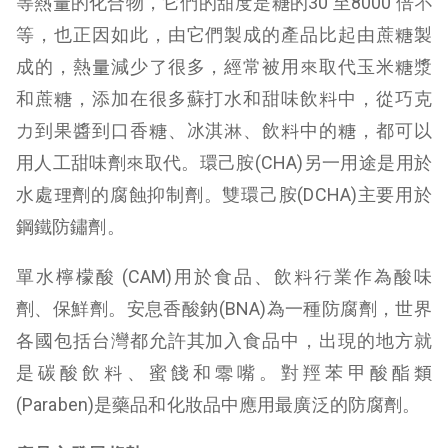
等熱量的化合物，它們的甜度是糖的30 至8000 倍不
等，也正因如此，由它們製成的產品比起由蔗糖製
成的，熱量減少了很多，經常被用來取代玉米糖漿
和蔗糖，添加在很多蘇打水和甜味飲料中，從巧克
力到果醬到口香糖、冰淇淋、飲料中的糖，都可以
用人工甜味劑來取代。環己胺(CHA)另一用途是用於
水處理劑的腐蝕抑制劑。雙環己胺(DCHA)主要用於
鋼鐵防鏽劑。
單水檸檬酸 (CAM)用於食品、飲料行業作為酸味
劑、保鮮劑。安息香酸鈉(BNA)為一種防腐劑，世界
各國包括台灣都允許其加入食品中，出現的地方就
是碳酸飲料、蜜餞和零嘴。對羥苯甲酸酯類
(Paraben)是藥品和化妝品中應用最廣泛的防腐劑。