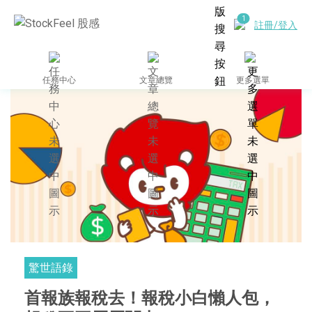
註冊/登入
任務中心
文章總覽
更多選單
驚世語錄
首報族報稅去！報稅小白懶人包，