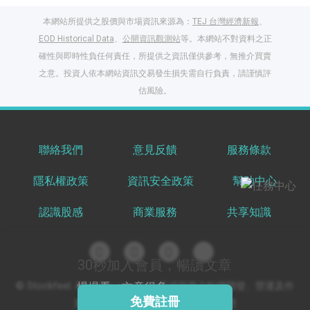
本網站所提供之股價與市場資訊來源為：
TEJ 台灣經濟新報
、
EOD Historical Data
、
公開資訊觀測站
等。本網站不對資料之正
確性與即時性負任何責任，所提供之資訊僅供參考，無推介買賣
之意。投資人依本網站資訊交易發生損失需自行負責，請謹慎評
閱讀文章，天天賺
估風險。
獎勵
登入股感會員，閱讀
任一文章
聯絡我們
意見反饋
服務條款
隱私權政策
資訊安全政策
幫助中心
出國就缺這咖？股
感會員免費帶回
認識股感
商業服務
共享知識
家！
更多任務
登記抽北歐小刺蝟 20
吋上掀行李箱
30秒加入會員，暢讀文章
© Stockfeel. All rights reserved 股感服務之軟體開發、營運及作
慢慢看，文章很多
免費註冊
業環境通過 ISO/IEC 27001:2022 驗證