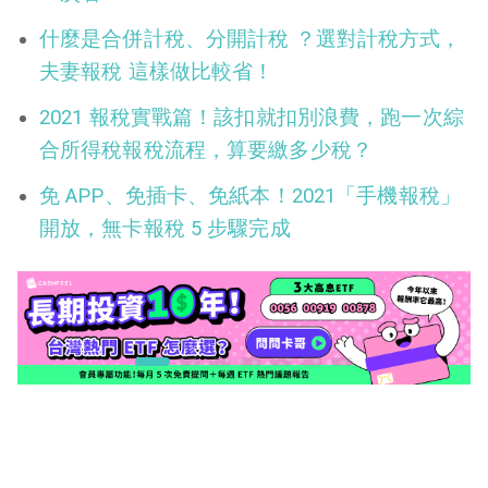
什麼是合併計稅、分開計稅 ？選對計稅方式，
夫妻報稅 這樣做比較省！
2021 報稅實戰篇！該扣就扣別浪費，跑一次綜
合所得稅報稅流程，算要繳多少稅？
免 APP、免插卡、免紙本！2021「手機報稅」
開放，無卡報稅 5 步驟完成