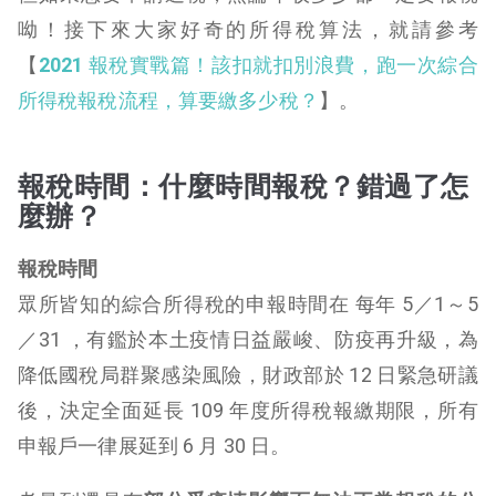
呦！接下來大家好奇的所得稅算法，就請參考
【
2021
報稅實戰篇！該扣就扣別浪費，跑一次綜合
所得稅報稅流程，算要繳多少稅？
】
。
報稅時間：什麼時間報稅？錯過了怎
麼辦？
報稅時間
眾所皆知的綜合所得稅的申報時間在 每年 5／1～5
／31 ，有鑑於本土疫情日益嚴峻、防疫再升級，為
降低國稅局群聚感染風險，財政部於 12 日緊急研議
後，決定全面延長 109 年度所得稅報繳期限，所有
申報戶一律展延到 6 月 30 日。