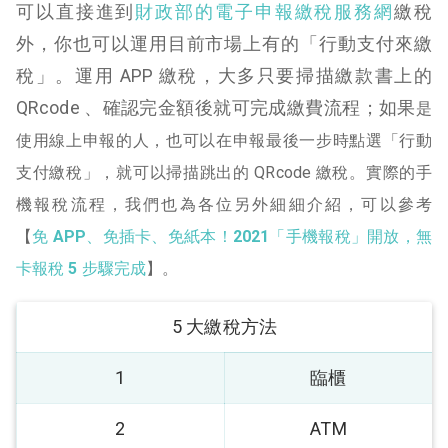
可以直接進到
財政部的電子申報繳稅服務網
繳稅
外，你也可以運用目前市場上有的「行動支付來繳
稅」。運用 APP 繳稅，大多只要掃描繳款書上的
QRcode 、確認完金額後就可完成繳費流程；如果
是
使用線上申報的人，也可以在申報最後一步時點選「行動
支付繳稅」，就可以掃描跳出的 QRcode 繳稅。
實際的手
機報稅流程，我們也為各位另外細細介紹，可以參考
【
免
APP
、免插卡、免紙本！
2021
「手機報稅」開放，無
卡報稅
5
步驟完成
】。
5 大繳稅方法
1
臨櫃
2
ATM