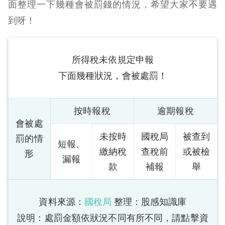
面整理一下幾種會被罰錢的情況，希望大家不要遇
到呀！
所得稅未依規定申報
下面幾種狀況，會被處罰！
按時報稅
逾期報稅
會被處
未按時
國稅局
被查到
罰的情
短報、
繳納稅
查稅前
或被檢
形
漏報
款
補報
舉
資料來源：
國稅局
整理：股感知識庫
說明：處罰金額依狀況不同有所不同，請點擊資