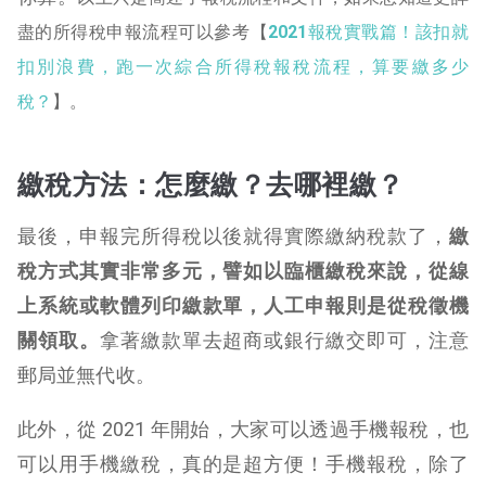
盡的所得稅申報流程可以參考
【
2021
報稅實戰篇！該扣就
扣別浪費，跑一次綜合所得稅報稅流程，算要繳多少
稅？
】
。
繳稅方法：怎麼繳？去哪裡繳？
最後，申報完所得稅以後就得實際繳納稅款了，
繳
稅方式其實非常多元，譬如以臨櫃繳稅來說，從線
上系統或軟體列印繳款單，人工申報則是從稅徵機
關領取。
拿著繳款單去超商或銀行繳交即可，注意
郵局並無代收。
此外，從 2021 年開始，大家可以透過手機報稅，也
可以用手機繳稅，真的是超方便！
手機報稅，除了