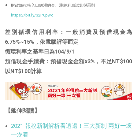
財政部稅務入口網滯納金、滯納利息試算與罰則
https://bit.ly/32P0pwc
差別循環信用利率：一般消費及預借現金為
6.75%~15%，依電腦評等而定
循環利率之基準日為104/9/1
預借現金手續費：預借現金金額x3%，不足NT$100
以NT$100計算
【延伸閱讀】
2021 報稅新制解析看這邊！三大新制 兩好一壞
一次看