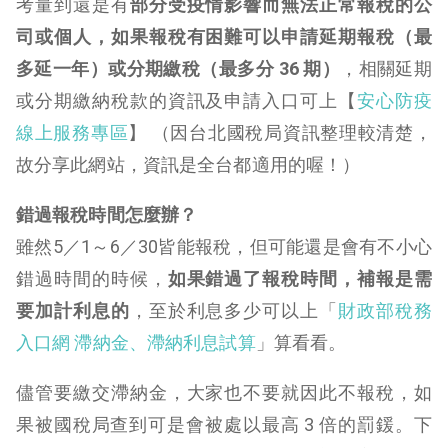
考量到還是有
部分受疫情影響而無法正常報稅的公
司或個人，如果報稅有困難可以申請延期報稅（最
多延一年）或分期繳稅（最多分 36 期）
，相關延期
或分期繳納稅款的資訊及申請入口可上【
安心防疫
線上服務專區
】 （因台北國稅局資訊整理較清楚，
故分享此網站，資訊是全台都適用的喔！）
錯過報稅時間怎麼辦？
雖然5／1～6／30皆能報稅，但可能還是會有不小心
錯過時間的時候，
如果錯過了報稅時間，補報是需
要加計利息的
，至於利息多少可以上「
財政部稅務
入口網 滯納金、滯納利息試算
」算看看。
儘管要繳交滯納金，大家也不要就因此不報稅，如
果被國稅局查到可是會被處以最高 3 倍的罰鍰。下