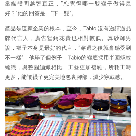
當媒體問越智直正，“您覺得哪一雙襪子做得最
好？”他的回答是：“下一雙”。
產品是這家企業的根本，至今，Tabio 沒有邀請過品
牌代言人，廣告營銷花費也相對較低。真砂輝男
說，襪子本身是最好的代言，“穿過之後就會感受到
不一樣”。他舉了個例子，Tabio的襪底採用半圈螺紋
編織，與整圈編織相比，工藝更加複雜，所耗工時
更多，能讓襪子更完美地包裹腳部，減少穿戴感。