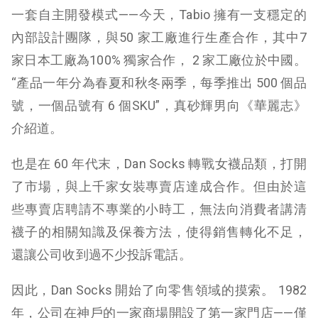
一套自主開發模式——今天，Tabio 擁有一支穩定的
內部設計團隊，與50 家工廠進行生產合作，其中7
家日本工廠為100% 獨家合作， 2 家工廠位於中國。
“產品一年分為春夏和秋冬兩季，每季推出 500 個品
號，一個品號有 6 個SKU”，真砂輝男向《華麗志》
介紹道。
也是在 60 年代末，Dan Socks 轉戰女襪品類，打開
了市場，與上千家女裝專賣店達成合作。但由於這
些專賣店聘請不專業的小時工，無法向消費者講清
襪子的相關知識及保養方法，使得銷售轉化不足，
還讓公司收到過不少投訴電話。
因此，Dan Socks 開始了向零售領域的摸索。 1982
年，公司在神戶的一家商場開設了第一家門店——僅