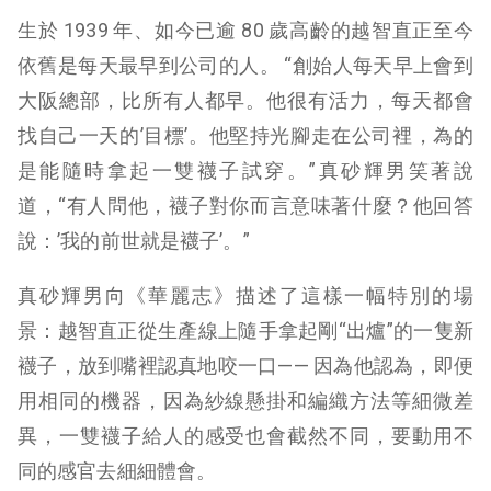
生於 1939 年、如今已逾 80 歲高齡的越智直正至今
依舊是每天最早到公司的人。 “創始人每天早上會到
大阪總部，比所有人都早。他很有活力，每天都會
找自己一天的’目標’。他堅持光腳走在公司裡，為的
是能隨時拿起一雙襪子試穿。”真砂輝男笑著說
道，“有人問他，襪子對你而言意味著什麼？他回答
說：’我的前世就是襪子’。”
真砂輝男向《華麗志》描述了這樣一幅特別的場
景：越智直正從生產線上隨手拿起剛“出爐”的一隻新
襪子，放到嘴裡認真地咬一口—— 因為他認為，即便
用相同的機器，因為紗線懸掛和編織方法等細微差
異，一雙襪子給人的感受也會截然不同，要動用不
同的感官去細細體會。