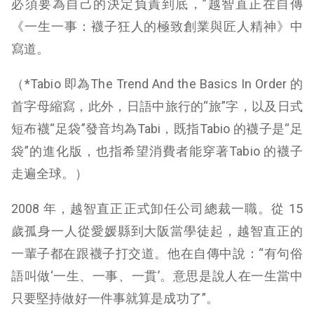
必須要為自己的決定負責到底，”越智直正在自傳
《一生一事：襪子狂人的極致創業與匠人精神》中
寫道。
（*Tabio 即為The Trend And the Basics In Order 的
首字母縮寫，此外，日語中旅行的“旅”字，以及日式
短布襪“足袋”發音均為Tabi，既指Tabio 的襪子是“足
袋”的進化版，也指希望消費者能穿著Tabio 的襪子
走遍全球。）
2008 年，越智直正正式卸任公司總裁一職。從 15
歲孤身一人從愛媛縣到大阪當學徒起，越智直正的
一輩子都在跟襪子打交道。他在自傳中說：“有句俗
語叫做‘一生、一事、一貫’。意思是說人在一生當中
只要堅持做好一件事就算是成功了”。