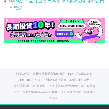
H&M旗​​下品牌退出日本市場 哪種快時尚不受日
本歡迎
本網站所提供之股價與市場資訊來源為：
TEJ 台灣經濟新報
、
EOD Historical Data
、
公開資訊觀測站
等。本網站不對資料之正
確性與即時性負任何責任，所提供之資訊僅供參考，無推介買賣
之意。投資人依本網站資訊交易發生損失需自行負責，請謹慎評
閱讀文章，天天賺
估風險。
獎勵
登入股感會員，閱讀