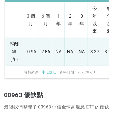
今
成
3 個
6 個
1
2
3
年
立
月
月
年
年
年
以
以
來
來
報酬
率
-0.95
2.86
NA
NA
NA
3.27
3.7
（%）
資料來源：
中信投信
；資料日期：2025/07/31
00963 優缺點
最後我們整理了 00963 中信全球高股息 ETF 的優缺