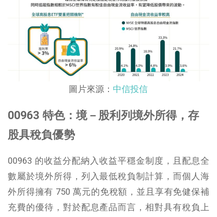
圖片來源：
中信投信
00963 特色：
境－股利列境外所得，存
股具稅負優勢
00963 的收益分配納入收益平穩金制度，且配息全
數屬於境外所得，列入最低稅負制計算，而個人海
外所得擁有 750 萬元的免稅額，並且享有免健保補
充費的優待，對於配息產品而言，相對具有稅負上