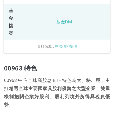
基
金
基金DM
檔
案
資料來源：
中國信託投信
00963 特色
00963 中信全球高股息 ETF 特色為
大、秘、境
，主
打
精選全球主要國家具股利優勢之大型企業
、
雙重
機制把關企業好股利
、
股利列境外所得具稅負優
勢
。