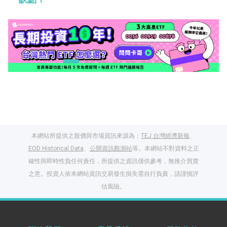
本網站所提供之股價與市場資訊來源為：
TEJ 台灣經濟新報
、
EOD Historical Data
、
公開資訊觀測站
等。本網站不對資料之正
確性與即時性負任何責任，所提供之資訊僅供參考，無推介買賣
之意。投資人依本網站資訊交易發生損失需自行負責，請謹慎評
閱讀文章，天天賺
估風險。
獎勵
登入股感會員，閱讀
任一文章