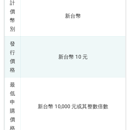
計
價
新台幣
幣
別
發
行
新台幣 10 元
價
格
最
低
申
新台幣 10,000 元或其整數倍數
購
價
格