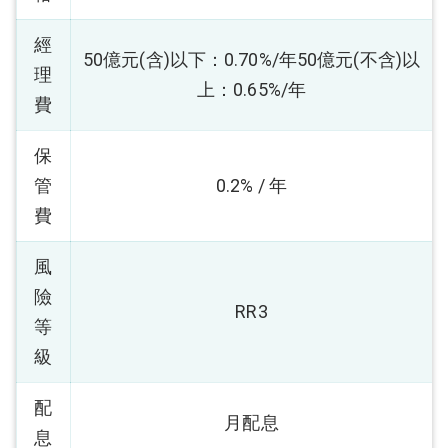
經
50億元(含)以下：0.70%/年50億元(不含)以
理
上：0.65%/年
費
保
管
0.2% / 年
費
風
險
RR3
等
級
配
月配息
息