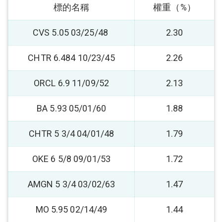
標的名稱
權重（%）
CVS 5.05 03/25/48
2.30
CHTR 6.484 10/23/45
2.26
ORCL 6.9 11/09/52
2.13
BA 5.93 05/01/60
1.88
CHTR 5 3/4 04/01/48
1.79
OKE 6 5/8 09/01/53
1.72
AMGN 5 3/4 03/02/63
1.47
MO 5.95 02/14/49
1.44