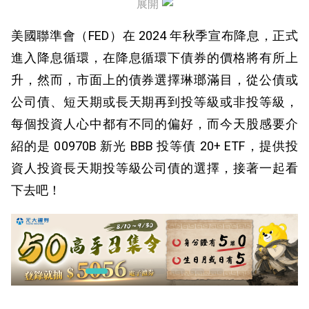
展開
00970B 配息
美國聯準會（FED）在 2024 年秋季宣布降息，正式
00970B 績效
進入降息循環，在降息循環下債券的價格將有所上
升，然而，市面上的債券選擇琳瑯滿目，從公債或
00970B 優缺點
公司債、短天期或長天期再到投等級或非投等級，
每個投資人心中都有不同的偏好，而今天股感要介
紹的是 00970B 新光 BBB 投等債 20+ ETF，提供投
資人投資長天期投等級公司債的選擇，接著一起看
下去吧！