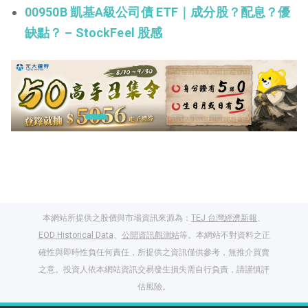
00950B 凱基A級公司債 ETF｜成分股？配息？優
缺點？ – StockFeel 股感
本網站所提供之股價與市場資訊來源為：
TEJ 台灣經濟新報
、
EOD Historical Data
、
公開資訊觀測站
等。本網站不對資料之正
確性與即時性負任何責任，所提供之資訊僅供參考，無推介買賣
之意。投資人依本網站資訊交易發生損失需自行負責，請謹慎評
閱讀文章，天天賺
估風險。
獎勵