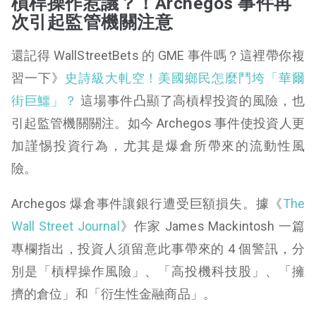
槓桿操作惹議？！Archegos 事件再
次引起監管機關注意
還記得 WallStreetBets 的 GME 事件嗎？這裡帶你複
習一下》
史詩級大軋空！美國鄉民怎麼鬥垮「華爾
街巨鱷」？
這場事件凸顯了高槓桿投資的風險，也
引起監管機關關注。如今 Archegos 事件使投資人更
加謹惕投資行為，尤其是爆倉所帶來的流動性風
險。
Archegos 爆倉事件讓銀行遭受巨額損失。據《
The
Wall Street Journal
》作家 James Mackintosh 一篇
專欄指出，投資人須留意此事帶來的 4 個警訊，分
別是「槓桿操作風險」、「高投機科技股」、「擁
擠的倉位」和「衍生性金融商品」。