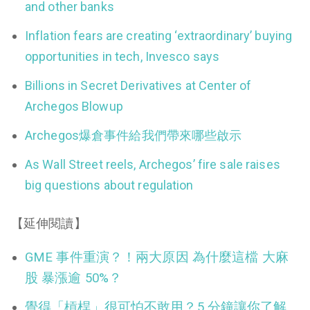
and other banks
Inflation fears are creating ‘extraordinary’ buying
opportunities in tech, Invesco says
Billions in Secret Derivatives at Center of
Archegos Blowup
Archegos爆倉事件給我們帶來哪些啟示
As Wall Street reels, Archegos’ fire sale raises
big questions about regulation
【延伸閱讀】
GME 事件重演？！兩大原因 為什麼這檔 大麻
股 暴漲逾 50%？
覺得「槓桿」很可怕不敢用？5 分鐘讓你了解