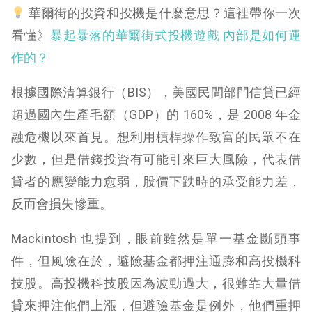
華爾街的投資和投機是什麼意思？這裡帶你一次
看懂》
暴起暴落的華爾街式投機遊戲 內部是如何運
作的？
根據國際清算銀行（BIS），美國民間部門信貸已經
超過國內生產毛額（GDP）的 160%，是 2008 年金
融危機以來首見。想利用槓桿操作致富的民眾不在
少數，但是借錢投資有可能引來巨大風險，代表借
貸者的應變能力愈弱，股價下跌時的承受能力差，
反而會損失慘重。
Mackintosh 也提到，眼前雖然是單一基金斷頭事
件，但風險在於，避險基金都押注通膨和高投機科
技股。高投機科技股因為波動過大，很難靠大量借
貸來押注他們上漲，但避險基金是例外，他們重押