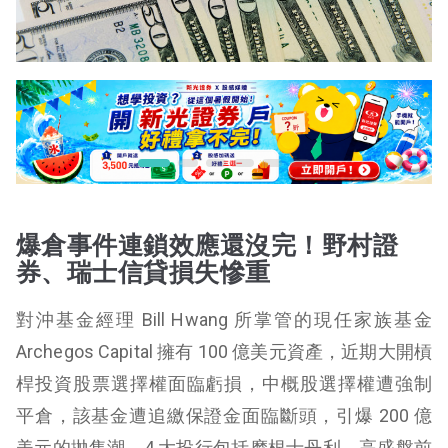
爆倉事件連鎖效應還沒完！野村證
券、瑞士信貸損失慘重
對沖基金經理 Bill Hwang 所掌管的現任家族基金
Archegos Capital 擁有 100 億美元資產，近期大開槓
桿投資股票選擇權面臨虧損，中概股選擇權遭強制
平倉，該基金遭追繳保證金面臨斷頭，引爆 200 億
美元的拋售潮，4 大投行包括摩根士丹利、高盛盤前