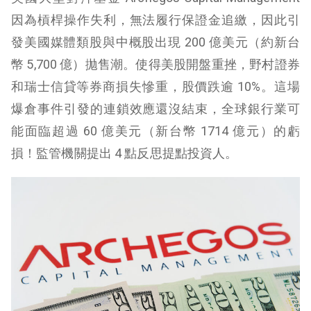
因為槓桿操作失利，無法履行保證金追繳，因此引
發美國媒體類股與中概股出現 200 億美元（約新台
幣 5,700 億）拋售潮。使得美股開盤重挫，野村證券
和瑞士信貸等券商損失慘重，股價跌逾 10%。這場
爆倉事件引發的連鎖效應還沒結束，全球銀行業可
能面臨超過 60 億美元（新台幣 1714 億元）的虧
損！監管機關提出 4 點反思提點投資人。