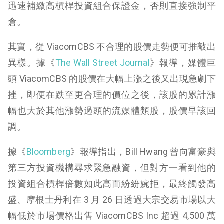
迅速補繳高槓桿投資組合保證金，否則直接強制平
倉。
其實，從 ViacomCBS 不合理的股價走勢便可推敲出
異樣。據《
The Wall Street Journal
》報導，媒體巨
頭 ViacomCBS 的股價在大幅上漲之後又出現急劇下
挫，即便在跌至更合理的價位之後，該股的累計漲
幅也大於其他漲勢過頭的流媒體類股，股價早該回
調。
據《
Bloomberg
》報導指出，Bill Hwang 曾向富豪與
第三方投資機構尋求緊急融資，但對方一看到他的
投資組合槓桿倍數如此高而紛紛婉拒，最終觸發高
盛、摩根士丹利在 3 月 26 日透過大宗交易市場以大
幅低於市場價格出售 ViacomCBS Inc 超過 4,500 萬