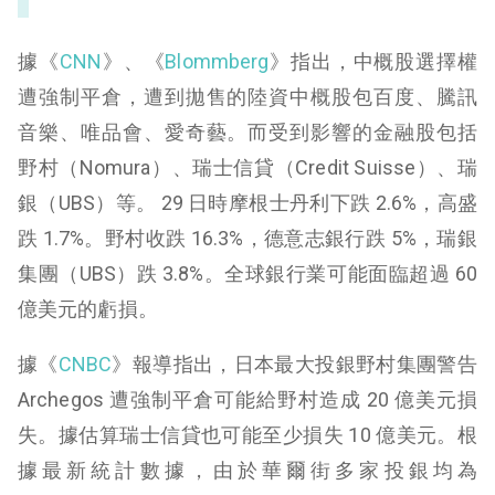
據《
CNN
》、《
Blommberg
》指出，中概股選擇權
遭強制平倉，遭到拋售的陸資中概股包百度、騰訊
音樂、唯品會、愛奇藝。而受到影響的金融股包括
野村（Nomura）、瑞士信貸（Credit Suisse）、瑞
銀（UBS）等。 29 日時摩根士丹利下跌 2.6%，高盛
跌 1.7%。野村收跌 16.3%，德意志銀行跌 5%，瑞銀
集團（UBS）跌 3.8%。全球銀行業可能面臨超過 60
億美元的虧損。
據《
CNBC
》報導指出，日本最大投銀野村集團警告
Archegos 遭強制平倉可能給野村造成 20 億美元損
失。據估算瑞士信貸也可能至少損失 10 億美元。根
據最新統計數據，由於華爾街多家投銀均為