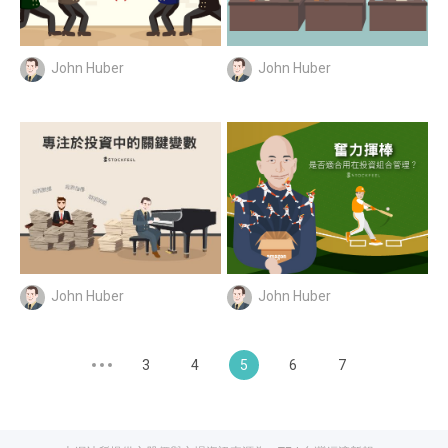
John Huber
John Huber
John Huber
John Huber
3
4
5
6
7