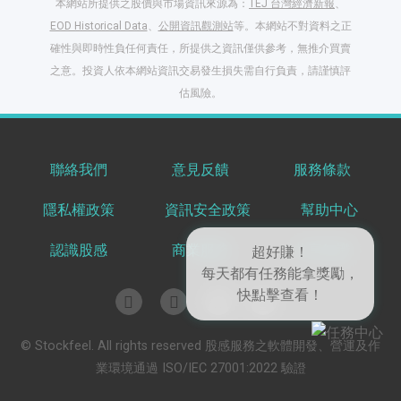
本網站所提供之股價與市場資訊來源為：
TEJ 台灣經濟新報
、
EOD Historical Data
、
公開資訊觀測站
等。本網站不對資料之正
確性與即時性負任何責任，所提供之資訊僅供參考，無推介買賣
之意。投資人依本網站資訊交易發生損失需自行負責，請謹慎評
估風險。
聯絡我們
意見反饋
服務條款
閱讀文章，天天賺
隱私權政策
資訊安全政策
幫助中心
獎勵
登入股感會員，閱讀
認識股感
商業服務
共享知識
任一文章
超好賺！
每天都有任務能拿獎勵，
快點擊查看！
出國就缺這咖？股
© Stockfeel. All rights reserved 股感服務之軟體開發、營運及作
感會員免費帶回
業環境通過 ISO/IEC 27001:2022 驗證
家！
更多任務
登記抽北歐小刺蝟 20