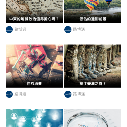
路博邁
路博邁
路博邁
路博邁