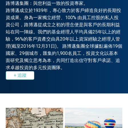
路博邁集團：與您利益一致的投資專家。
路博邁成立於1939年，專心致力於客戶締造良好的長期投
資成果。身為一家獨立經營、100% 由員工控股的私人投
資公司，路博邁從成立之初的理念便是與客戶的長期利益
站在同一陣線。我們的基金經理人平均具備25年以上的經
驗，96%的客戶資產交由具20年以上資深經驗之經理人管
理(截至2016年12月31日)。 路博邁集團全球據點遍佈19個
國家、29個城市，匯集約1,900名員工，投資文化以基本
面研究及獨立思考為本，共同打造出信守對客戶承諾、追
求卓越投資的多元投資團隊。
+ 追蹤