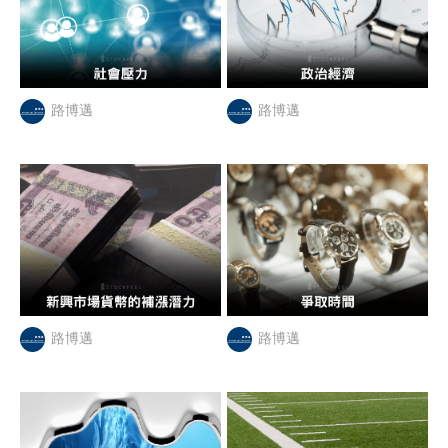
路博邁
路博邁
路博邁
路博邁