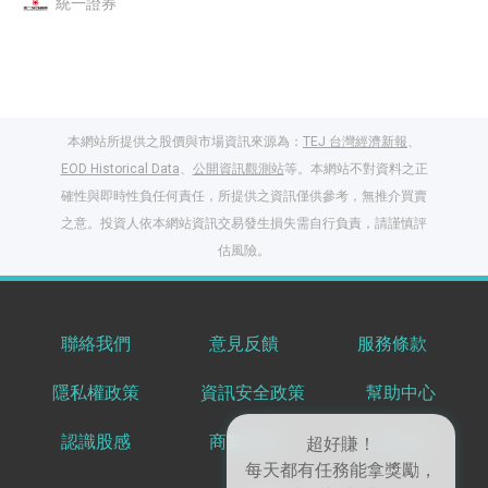
統一證券
本網站所提供之股價與市場資訊來源為：
TEJ 台灣經濟新報
、
EOD Historical Data
、
公開資訊觀測站
等。本網站不對資料之正
確性與即時性負任何責任，所提供之資訊僅供參考，無推介買賣
之意。投資人依本網站資訊交易發生損失需自行負責，請謹慎評
估風險。
聯絡我們
意見反饋
服務條款
閱讀文章，天天賺
隱私權政策
資訊安全政策
幫助中心
獎勵
登入股感會員，閱讀
認識股感
商業服務
共享知識
超好賺！
任一文章
每天都有任務能拿獎勵，