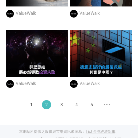
ValueWalk
ValueWalk
ValueWalk
ValueWalk
1
2
3
4
5
本網站所提供之股價與市場資訊來源為：
TEJ 台灣經濟新報
、