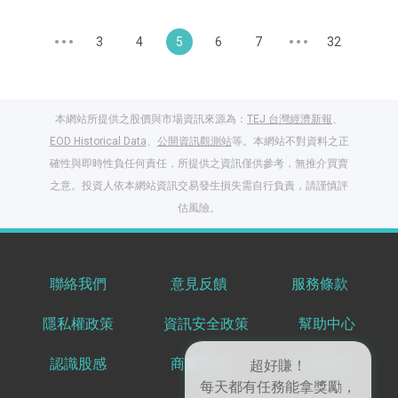
3
4
5
6
7
32
本網站所提供之股價與市場資訊來源為：
TEJ 台灣經濟新報
、
EOD Historical Data
、
公開資訊觀測站
等。本網站不對資料之正
確性與即時性負任何責任，所提供之資訊僅供參考，無推介買賣
之意。投資人依本網站資訊交易發生損失需自行負責，請謹慎評
估風險。
聯絡我們
意見反饋
服務條款
閱讀文章，天天賺
隱私權政策
資訊安全政策
幫助中心
獎勵
登入股感會員，閱讀
認識股感
商業服務
共享知識
任一文章