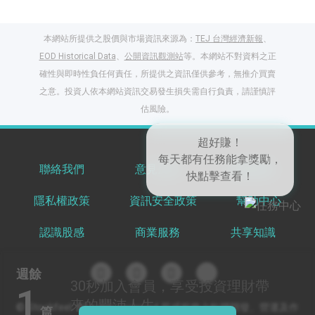
本網站所提供之股價與市場資訊來源為：
TEJ 台灣經濟新報
、
EOD Historical Data
、
公開資訊觀測站
等。本網站不對資料之正
確性與即時性負任何責任，所提供之資訊僅供參考，無推介買賣
之意。投資人依本網站資訊交易發生損失需自行負責，請謹慎評
閱讀文章，天天賺
估風險。
獎勵
登入股感會員，閱讀
任一文章
超好賺！
聯絡我們
意見反饋
服務條款
每天都有任務能拿獎勵，
快點擊查看！
隱私權政策
資訊安全政策
幫助中心
出國就缺這咖？股
感會員免費帶回
認識股感
商業服務
共享知識
家！
更多任務
登記抽北歐小刺蝟 20
週餘
吋上掀行李箱
30秒
加入會員，享受投資理財帶
1
來的豐沛人生
© Stockfeel. All rights reserved 股感服務之軟體開發、營運及作
篇