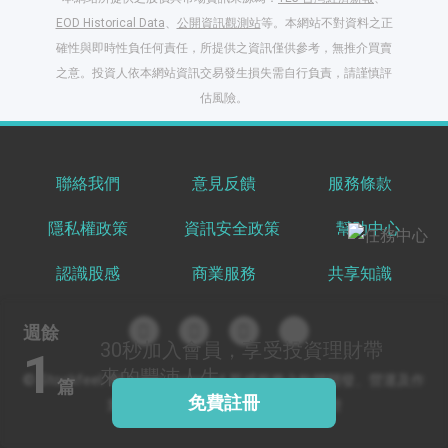
EOD Historical Data
、
公開資訊觀測站
等。本網站不對資料之正
確性與即時性負任何責任，所提供之資訊僅供參考，無推介買賣
之意。投資人依本網站資訊交易發生損失需自行負責，請謹慎評
閱讀文章，天天賺
估風險。
獎勵
登入股感會員，閱讀
任一文章
聯絡我們
意見反饋
服務條款
隱私權政策
資訊安全政策
幫助中心
出國就缺這咖？股
感會員免費帶回
認識股感
商業服務
共享知識
家！
更多任務
登記抽北歐小刺蝟 20
週餘
吋上掀行李箱
30秒
加入會員，享受投資理財帶
1
來的豐沛人生
© Stockfeel. All rights reserved 股感服務之軟體開發、營運及作
篇
免費註冊
業環境通過 ISO/IEC 27001:2022 驗證