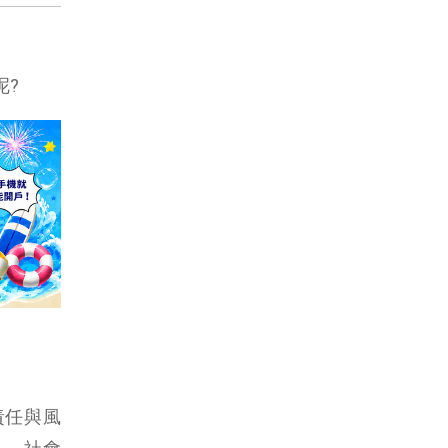
呢?
責任與風