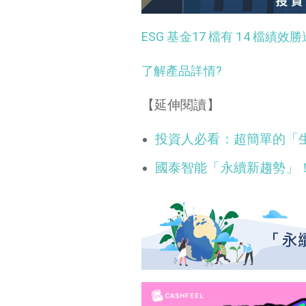
ESG 基金17 檔有 14 檔
了解產品詳情
?
【延伸閱讀】
投資人必看：超簡單的「
國泰智能「永續新趨勢」