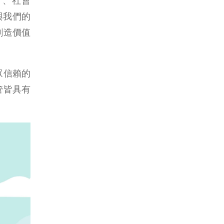
l）、社會
與我們的
創造價值
眾信賴的
管皆具有