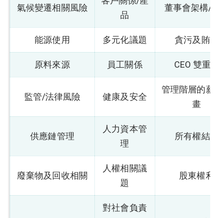
客戶關係/產
氣候變遷相關風險
董事會架構/
品
能源使用
多元化議題
貪污及賄
原料來源
員工關係
CEO 雙重
管理階層的薪
監管/法律風險
健康及安全
畫
人力資本管
供應鏈管理
所有權結
理
人權相關議
廢棄物及回收相關
股東權利
題
對社會負責