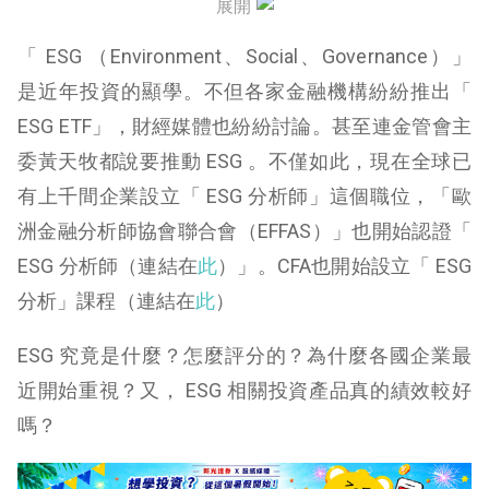
展開
G：公司內部管理沒做好、被政府罰錢
「 ESG （Environment、Social、Governance）」
太陽能發電模組過去四十年成本降低 99%
是近年投資的顯學。不但各家金融機構紛紛推出「
ESG ETF」，財經媒體也紛紛討論。甚至連金管會主
創新製程：已降低污染為目的，成本也降低
委黃天牧都說要推動 ESG
。
不僅如此，現在全球已
這下你都明白了嗎？所以你怎麼看 ESG 呢？
有上千間企業設立「 ESG 分析師」這個職位，「
歐
洲金融分析師協會聯合會（EFFAS）」也開始認證「
ESG 分析師（連結在
此
）」。CFA也開始設立「 ESG
分析」課程（連結在
此
）
ESG 究竟是什麼？怎麼評分的？為什麼各國企業最
近開始重視？又， ESG 相關投資產品真的績效較好
嗎？