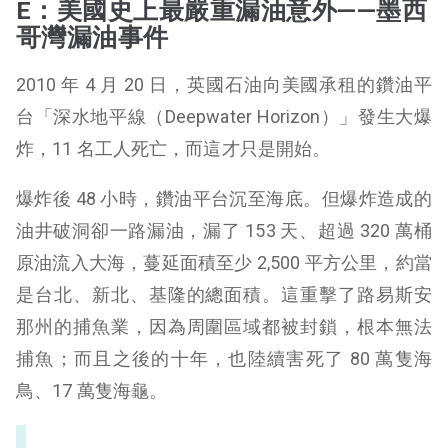
E：美國史上最嚴重漏油意外——墨西
哥灣漏油事件
2010 年 4 月 20 日，英國石油向美國承租的鑽油平
台「深水地平線（Deepwater Horizon）」發生大爆
炸，11 名工人死亡，而這才只是開始。
爆炸後 48 小時，鑽油平台沉至海底。但爆炸造成的
油井破洞卻一路漏油，漏了 153 天、超過 320 萬桶
原油流入大海，蔓延面積至少 2,500 平方公里，約當
是台北、新北、基隆的總面積。這重擊了路易斯安
那州的捕魚業，因為周圍區域都被封鎖，根本無法
捕魚；而且之後的十年，也陸續害死了 80 萬隻海
鳥、17 萬隻海龜。