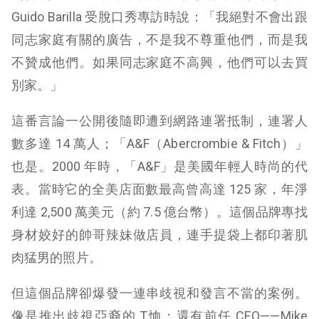
Guido Barilla 受脫口秀專訪時說：「我絕對不會出跟
同志家庭有關的廣告，不是我不尊重他們，而是我
不贊成他們。如果同志家庭不高興，他們可以去買
別家。」
這番言論一公開後隨即遭到網路連署抵制，連署人
數多達 14 萬人；
「A&F（Abercrombie & Fitch）」
也是。2000 年時，「A&F」是美國年輕人時尚的代
表。當時它的全美店面數最高曾高達 125 家，年淨
利達 2,500 萬美元（約 7.5 億台幣）。這個品牌專找
身材姣好的帥哥辣妹做店員，連手提袋上都印著肌
肉猛男的照片。
但這個品牌卻爆發一連串歧視和發言不當的案例。
像是推出歧視亞裔的 T恤；還有前任 CEO——Mike