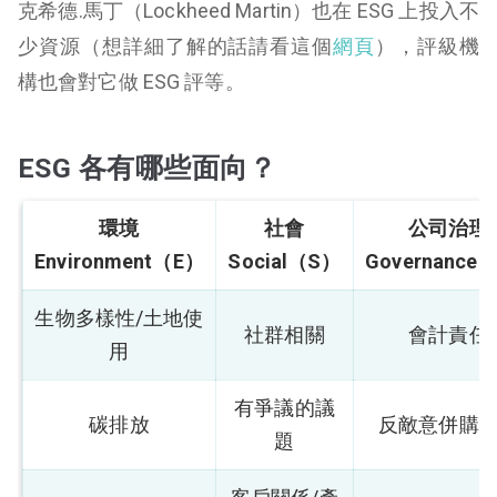
克希德.馬丁（Lockheed Martin）也在 ESG 上投入不
少資源（想詳細了解的話請看這個
網頁
），評級機
構也會對它做 ESG 評等。
ESG 各有哪些面向？
環境
社會
公司治理
Environment（E）
Social（S）
Governance
生物多樣性/土地使
社群相關
會計責任
用
有爭議的議
碳排放
反敵意併購
題