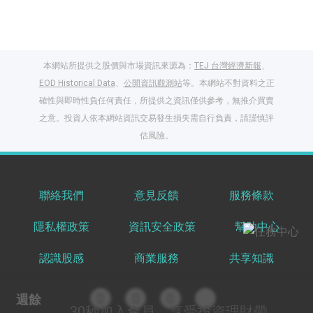
本網站所提供之股價與市場資訊來源為：
TEJ 台灣經濟新報
、
EOD Historical Data
、
公開資訊觀測站
等。本網站不對資料之正
確性與即時性負任何責任，所提供之資訊僅供參考，無推介買賣
之意。投資人依本網站資訊交易發生損失需自行負責，請謹慎評
閱讀文章，天天賺
估風險。
獎勵
登入股感會員，閱讀
任一文章
聯絡我們
意見反饋
服務條款
隱私權政策
資訊安全政策
幫助中心
出國就缺這咖？股
感會員免費帶回
認識股感
商業服務
共享知識
家！
更多任務
登記抽北歐小刺蝟 20
週餘
吋上掀行李箱
30秒
加入會員，享受投資理財帶