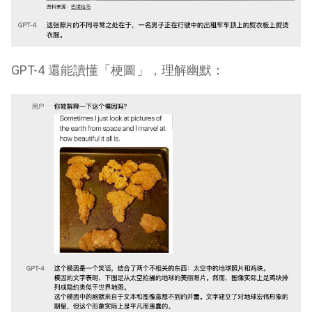
GPT-4 還能讀懂「梗圖」，理解幽默：