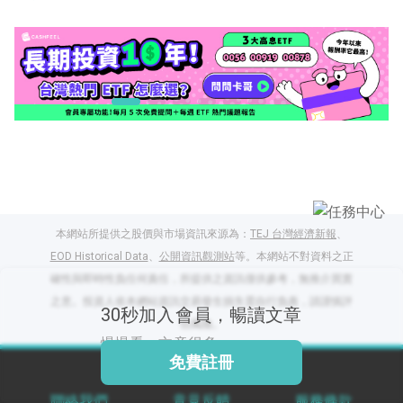
閱讀文章，天天賺
獎勵
登入股感會員，閱讀
任一文章
出國就缺這咖？股
本網站所提供之股價與市場資訊來源為：
TEJ 台灣經濟新報
、
感會員免費帶回
EOD Historical Data
、
公開資訊觀測站
等。本網站不對資料之正
家！
更多任務
登記抽北歐小刺蝟 20
確性與即時性負任何責任，所提供之資訊僅供參考，無推介買賣
吋上掀行李箱
之意。投資人依本網站資訊交易發生損失需自行負責，請謹慎評
30秒加入會員，暢讀文章
估風險。
慢慢看，文章很多
免費註冊
聯絡我們
意見反饋
服務條款